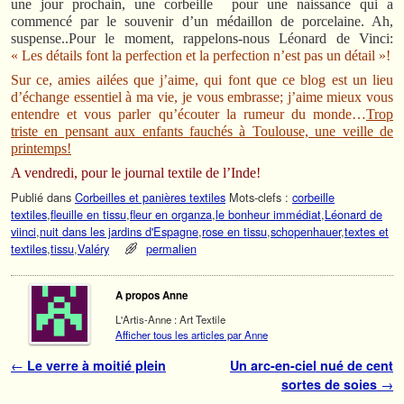
une jour prochain, une corbeille pour une naissance qui a
commencé par le souvenir d’un médaillon de porcelaine. Ah,
suspense..Pour le moment, rappelons-nous Léonard de Vinci:
« Les détails font la perfection et la perfection n’est pas un détail »!
Sur ce, amies ailées que j’aime, qui font que ce blog est un lieu
d’échange essentiel à ma vie, je vous embrasse; j’aime mieux vous
entendre et vous parler qu’écouter la rumeur du monde…
Trop
triste en pensant aux enfants fauchés à Toulouse, une veille de
printemps!
A vendredi, pour le journal textile de l’Inde!
Publié dans
Corbeilles et panières textiles
Mots-clefs :
corbeille
textiles
,
fleuille en tissu
,
fleur en organza
,
le bonheur immédiat
,
Léonard de
viinci
,
nuit dans les jardins d'Espagne
,
rose en tissu
,
schopenhauer
,
textes et
textiles
,
tissu
,
Valéry
permalien
A propos Anne
L'Artis-Anne : Art Textile
Afficher tous les articles par Anne
Navigation des articles
←
Le verre à moitié plein
Un arc-en-ciel nué de cent
sortes de soies
→