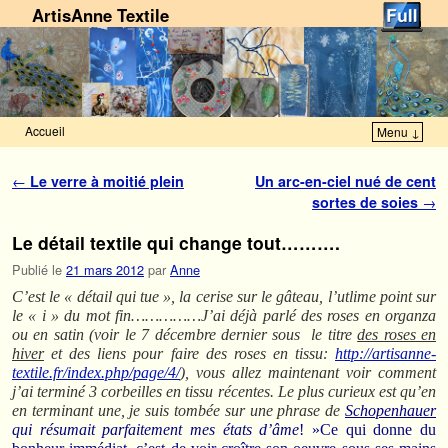
ArtisAnne Textile
Accueil
Menu ↓
Skip to primary content
Aller au contenu secondaire
Navigation des articles
←
Le verre à moitié plein
Un arc-en-ciel nué de cent
sortes de soies
→
Le détail textile qui change tout……….
Publié le
21 mars 2012
par
Anne
C’est le « détail qui tue », la cerise sur le gâteau, l’utlime point sur
le « i » du mot fin……………J’ai déjà parlé des roses en organza
ou en satin (voir le 7 décembre dernier sous le titre
des roses en
hiver
et des liens pour faire des roses en tissu:
http://artisanne-
textile.fr/index.php/page/4/
), vous allez maintenant voir comment
j’ai terminé 3 corbeilles en tissu récentes. Le plus curieux est qu’en
en terminant une, je suis tombée sur une phrase de
Schopenhauer
qui résumait parfaitement mes états d’âme
! »Ce qui donne du