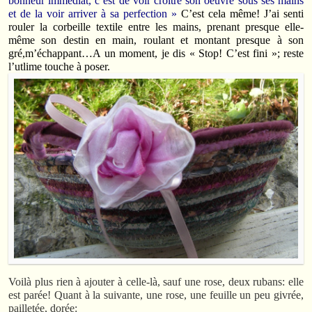
bonheur immédiat, c’est de voir croître son oeuvre sous ses mains
et de la voir arriver à sa perfection »
C’est cela même! J’ai senti
rouler la corbeille textile entre les mains, prenant presque elle-
même son destin en main, roulant et montant presque à son
gré,m’échappant…A un moment, je dis « Stop! C’est fini »; reste
l’utlime touche à poser.
Voilà plus rien à ajouter à celle-là, sauf une rose, deux rubans: elle
est parée! Quant à la suivante, une rose, une feuille un peu givrée,
pailletée, dorée: