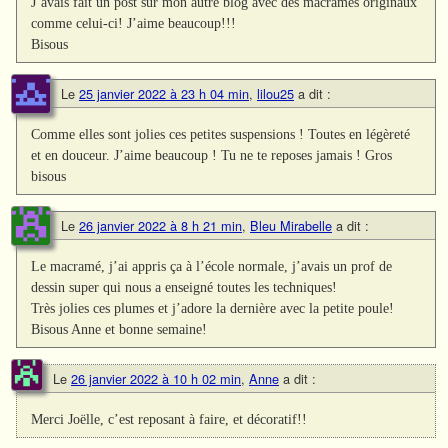
J’avais fait un post sur mon autre blog avec des macramés originaux
comme celui-ci! J’aime beaucoup!!!
Bisous
Le
25 janvier 2022 à 23 h 04 min
,
lilou25
a dit :
Comme elles sont jolies ces petites suspensions ! Toutes en légèreté
et en douceur. J’aime beaucoup ! Tu ne te reposes jamais ! Gros
bisous
Le
26 janvier 2022 à 8 h 21 min
,
Bleu Mirabelle
a dit :
Le macramé, j’ai appris ça à l’école normale, j’avais un prof de
dessin super qui nous a enseigné toutes les techniques!
Très jolies ces plumes et j’adore la dernière avec la petite poule!
Bisous Anne et bonne semaine!
Le
26 janvier 2022 à 10 h 02 min
,
Anne
a dit :
Merci Joëlle, c’est reposant à faire, et décoratif!!