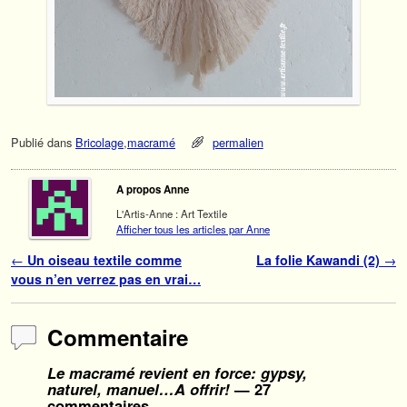
Publié dans
Bricolage
,
macramé
permalien
A propos Anne
L'Artis-Anne : Art Textile
Afficher tous les articles par Anne
Navigation des articles
←
Un oiseau textile comme
La folie Kawandi (2)
→
vous n’en verrez pas en vrai…
Commentaire
Le macramé revient en force: gypsy,
naturel, manuel…A offrir!
— 27
commentaires