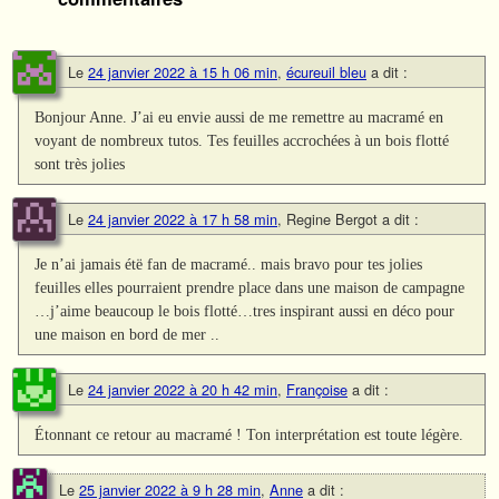
Le
24 janvier 2022 à 15 h 06 min
,
écureuil bleu
a dit :
Bonjour Anne. J’ai eu envie aussi de me remettre au macramé en
voyant de nombreux tutos. Tes feuilles accrochées à un bois flotté
sont très jolies
Le
24 janvier 2022 à 17 h 58 min
,
Regine Bergot
a dit :
Je n’ai jamais étë fan de macramé.. mais bravo pour tes jolies
feuilles elles pourraient prendre place dans une maison de campagne
…j’aime beaucoup le bois flotté…tres inspirant aussi en déco pour
une maison en bord de mer ..
Le
24 janvier 2022 à 20 h 42 min
,
Françoise
a dit :
Étonnant ce retour au macramé ! Ton interprétation est toute légère.
Le
25 janvier 2022 à 9 h 28 min
,
Anne
a dit :