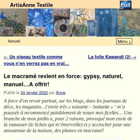
ArtisAnne Textile
Accueil
Menu ↓
Skip to primary content
Aller au contenu secondaire
Navigation des articles
←
Un oiseau textile comme
La folie Kawandi (2)
→
vous n’en verrez pas en vrai…
Le macramé revient en force: gypsy, naturel,
manuel…A offrir!
Publié le
24 janvier 2022
par
Anne
A force d’en revoir partout, sur les blogs, dans les journaux de
déco, les magasins…l’envie très « soixante – huitarde » ‘ m’a
poussée à recommencé paisiblement de nouer mes ficelles… Une
branche de mon jardin a, pour 2 raisons, provoqué mon envie de
la ramasser (le lichen qui m’émerveille) et y accrocher pour une
amoureuse de la maison, des plumes en macramé!