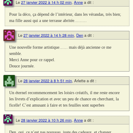
Le
27 janvier 2022 à 14 h 02 min
,
Anne
a dit :
Pour la déco, ça dépend de l’intérieur, dans les vérandas, très bien;
ma fille aussi qui a une terrasse abritée………
Le
27 janvier 2022 à 14 h 28 min
,
Den
a dit :
Une nouvelle forme artistique…… mais déjà ancienne ce me
semble.
Merci Anne pour ce rappel.
Douce journée.
Le
28 janvier 2022 à 8 h 51 min
,
Arlette
a dit :
Un éternel recommencement les loisirs créatifs, il me reste encore
les livrets d’explication et avec un peu de chance en cherchant, la
ficelle! C’est amusant à faire et tes feuilles sont superbes
Le
28 janvier 2022 à 10 h 26 min
,
Anne
a dit :
Den, oui, ce n’est pas nouveau, juste des cadeaux, et changer