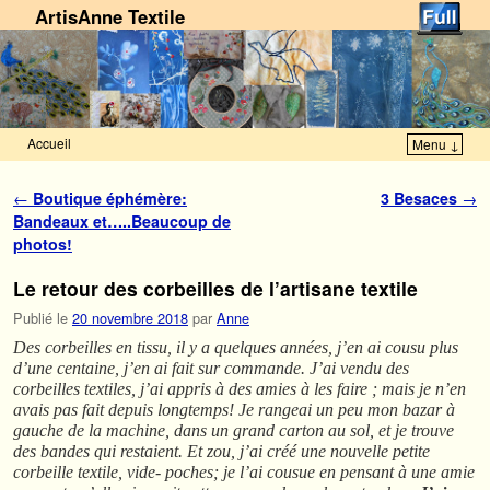
ArtisAnne Textile
Accueil
Menu ↓
Skip to primary content
Aller au contenu secondaire
Navigation des articles
←
Boutique éphémère:
3 Besaces
→
Bandeaux et…..Beaucoup de
photos!
Le retour des corbeilles de l’artisane textile
Publié le
20 novembre 2018
par
Anne
Des corbeilles en tissu, il y a quelques années, j’en ai cousu plus
d’une centaine, j’en ai fait sur commande. J’ai vendu des
corbeilles textiles, j’ai appris à des amies à les faire ; mais je n’en
avais pas fait depuis longtemps! Je rangeai un peu mon bazar à
gauche de la machine, dans un grand carton au sol, et je trouve
des bandes qui restaient. Et zou, j’ai créé une nouvelle petite
corbeille textile, vide- poches; je l’ai cousue en pensant à une amie