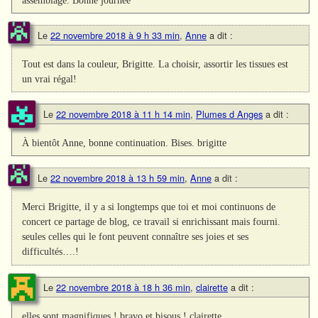
assemblage. Bonne journée
Le
22 novembre 2018 à 9 h 33 min
,
Anne
a dit :
Tout est dans la couleur, Brigitte. La choisir, assortir les tissues est
un vrai régal!
Le
22 novembre 2018 à 11 h 14 min
,
Plumes d Anges
a dit :
À bientôt Anne, bonne continuation. Bises. brigitte
Le
22 novembre 2018 à 13 h 59 min
,
Anne
a dit :
Merci Brigitte, il y a si longtemps que toi et moi continuons de
concert ce partage de blog, ce travail si enrichissant mais fourni.
seules celles qui le font peuvent connaître ses joies et ses
difficultés….!
Le
22 novembre 2018 à 18 h 36 min
,
clairette
a dit :
elles sont magnifiques ! bravo et bisous ! clairette