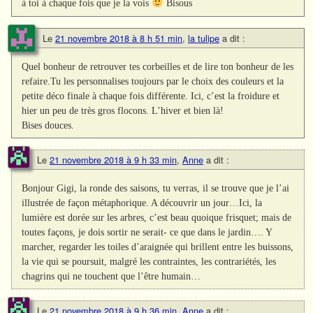
à toi à chaque fois que je la vois
Bisous
Le
21 novembre 2018 à 8 h 51 min
,
la tulipe
a dit :
Quel bonheur de retrouver tes corbeilles et de lire ton bonheur de les
refaire.Tu les personnalises toujours par le choix des couleurs et la
petite déco finale à chaque fois différente. Ici, c’est la froidure et
hier un peu de très gros flocons. L’hiver et bien là!
Bises douces.
Le
21 novembre 2018 à 9 h 33 min
,
Anne
a dit :
Bonjour Gigi, la ronde des saisons, tu verras, il se trouve que je l’ai
illustrée de façon métaphorique. A découvrir un jour…Ici, la
lumière est dorée sur les arbres, c’est beau quoique frisquet; mais de
toutes façons, je dois sortir ne serait- ce que dans le jardin…. Y
marcher, regarder les toiles d’araignée qui brillent entre les buissons,
la vie qui se poursuit, malgré les contraintes, les contrariétés, les
chagrins qui ne touchent que l’être humain…
Le
21 novembre 2018 à 9 h 36 min
,
Anne
a dit :