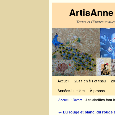
ArtisAnne 
Textes et Œuvres textil
Skip to primary content
Aller au contenu secondaire
Accueil
2011 en fils et tissu
20
Années-Lumière
À propos
Accueil
→
Divers
→
Les abeilles font l
Navigation des articles
←
Du rouge et blanc, du rouge