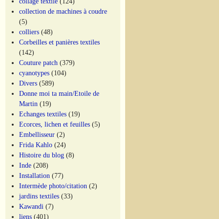
collage textile
(124)
collection de machines à coudre
(5)
colliers
(48)
Corbeilles et panières textiles
(142)
Couture patch
(379)
cyanotypes
(104)
Divers
(589)
Donne moi ta main/Etoile de
Martin
(19)
Echanges textiles
(19)
Ecorces, lichen et feuilles
(5)
Embellisseur
(2)
Frida Kahlo
(24)
Histoire du blog
(8)
Inde
(208)
Installation
(77)
Intermède photo/citation
(2)
jardins textiles
(33)
Kawandi
(7)
liens
(401)