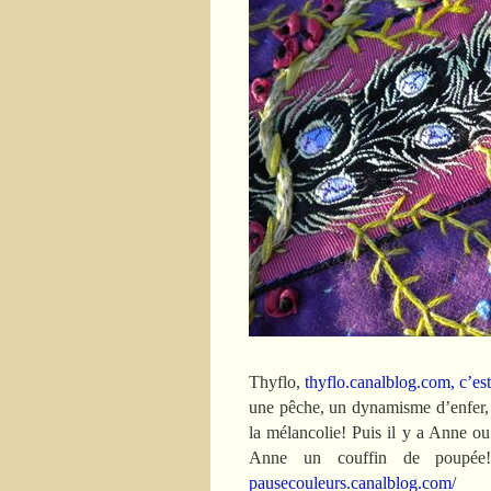
Thyflo,
thyflo.canalblog.com, c’es
une pêche, un dynamisme d’enfer, j
la mélancolie! Puis il y a Anne ou
Anne un couffin de poupée!
pausecouleurs.canalblog.com/