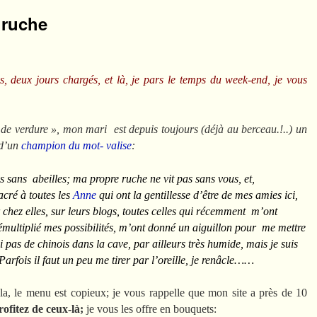
a ruche
s, deux jours chargés, et là, je pars le temps du week-end, je vous
de verdure », mon mari est depuis toujours (déjà au berceau.!..) un
 d’un
champion du mot- valise
:
s sans abeilles; ma propre ruche ne vit pas sans vous, et,
acré à toutes les
Anne
qui ont la gentillesse d’être de mes amies ici,
r chez elles, sur leurs blogs, toutes celles qui récemment m’ont
démultiplié mes possibilités, m’ont donné un aiguillon pour me mettre
 pas de chinois dans la cave, par ailleurs très humide, mais je suis
Parfois il faut un peu me tirer par l’oreille, je renâcle……
a, le menu est copieux; je vous rappelle que mon site a près de 10
profitez de ceux-là;
je vous les offre en bouquets: