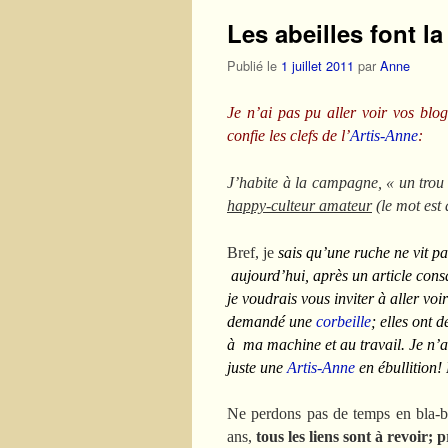
Les abeilles font l
Publié le
1 juillet 2011
par
Anne
Je n’ai pas pu aller voir vos blog
confie les clefs de l’
Artis-Anne
:
J’habite à la campagne, « un trou 
happy-culteur amateur
(le mot est
Bref, je
sais qu’une ruche ne vit pa
aujourd’hui, après un article cons
je voudrais vous inviter à aller voi
demandé une
corbeille
; elles ont 
à ma machine et au travail. Je n’ai
juste une
Artis-Anne
en ébullition! 
Ne perdons pas de temps en bla-bl
ans,
tous les liens sont à revoir; 