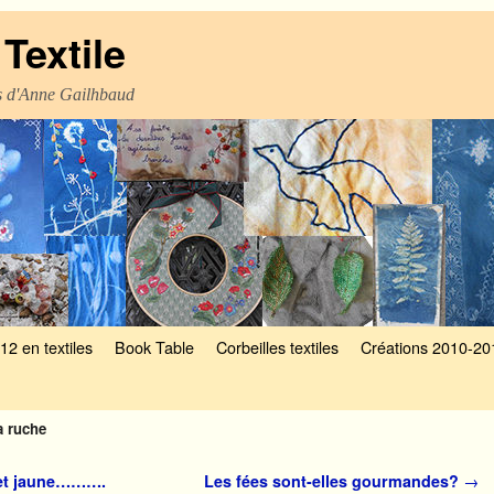
Textile
es d'Anne Gailhbaud
12 en textiles
Book Table
Corbeilles textiles
Créations 2010-20
a ruche
 et jaune……….
Les fées sont-elles gourmandes?
→