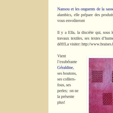
Nansou et les onguents de la sas
alambics, elle prépare des produi
vous envoûteront
Il y a Ella, la discrète qui, sou
travaux textiles, ses textes d’h
défi!La visiter: http://www.braises
Vient
l’exubérante
Géraldine
,
ses boutons,
ses colliers-
fous, ses
perles; on ne
la présente
plus!