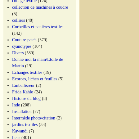
collage textile
(124)
collection de machines à coudre
(5)
colliers
(48)
Corbeilles et panières textiles
(142)
Couture patch
(379)
cyanotypes
(104)
Divers
(589)
Donne moi ta main/Etoile de
Martin
(19)
Echanges textiles
(19)
Ecorces, lichen et feuilles
(5)
Embellisseur
(2)
Frida Kahlo
(24)
Histoire du blog
(8)
Inde
(208)
Installation
(77)
Intermède photo/citation
(2)
jardins textiles
(33)
Kawandi
(7)
liens
(401)