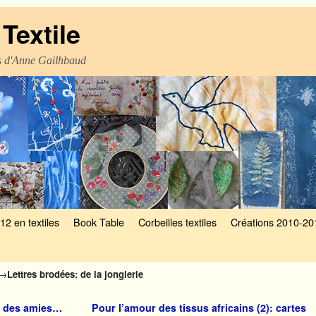
Textile
es d'Anne Gailhbaud
12 en textiles
Book Table
Corbeilles textiles
Créations 2010-20
→
Lettres brodées: de la jonglerie
i des amies…
Pour l’amour des tissus africains (2): cartes