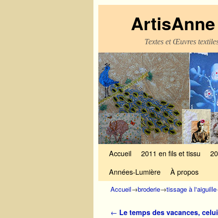
ArtisAnne 
Textes et Œuvres textil
Skip to primary content
Aller au contenu secondaire
Accueil
2011 en fils et tissu
20
Années-Lumière
À propos
Accueil
→
broderie
→
tissage à l'aiguille
Navigation des articles
←
Le temps des vacances, celu