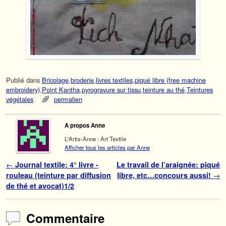
Publié dans
Bricolage
,
broderie
,
livres textiles
,
piqué libre (free machine
embroidery)
,
Point Kantha
,
pyrogravure sur tissu
,
teinture au thé
,
Teintures
végétales
permalien
A propos Anne
L'Artis-Anne : Art Textile
Afficher tous les articles par Anne
Navigation des articles
←
Journal textile: 4° livre -
Le travail de l’araignée: piqué
rouleau (teinture par diffusion
libre, etc…concours aussi!
→
de thé et avocat)1/2
Commentaire