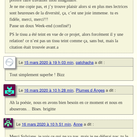
préfère faire travailler mon imaginaire.
Je ne me copie pas, et j’y trouve plaisir alors si en plus mes lectrices
sont heureuses de la diversité, ça, c’est une joie immense. tu es
fidèle, merci, merci!!!
Passe un doux Week-end (confiné!)
PS le tissu a été teint en vue de ce projet, alors forcément il y une
relation! ce n’est pas un tissu teint comme ça, sans but, mais la
citation était trouvée avant.a
Le
15 mars 2020 à 19 h 03 min
,
patchacha
a dit :
Tout simplement superbe ! Bizz
Le
16 mars 2020 à 10 h 28 min
,
Plumes d Anges
a dit :
Ah la poésie, nous en avons bien besoin en ce moment et nous en
abuserons… Bises. brigitte
Le
16 mars 2020 à 10 h 51 min
,
Anne
a dit :
Merci Sylviane, je vois ce qui ne va pas, mais je ne déferai pas; tu le