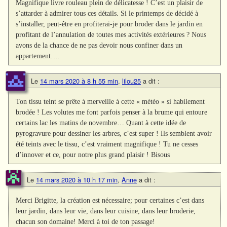
Magnifique livre rouleau plein de délicatesse ! C’est un plaisir de
s’attarder à admirer tous ces détails. Si le printemps de décidé à
s’installer, peut-être en profiterai-je pour broder dans le jardin en
profitant de l’annulation de toutes mes activités extérieures ? Nous
avons de la chance de ne pas devoir nous confiner dans un
appartement….
Le
14 mars 2020 à 8 h 55 min
,
lilou25
a dit :
Ton tissu teint se prête à merveille à cette « météo » si habilement
brodée ! Les volutes me font parfois penser à la brume qui entoure
certains lac les matins de novembre… Quant à cette idée de
pyrogravure pour dessiner les arbres, c’est super ! Ils semblent avoir
été teints avec le tissu, c’est vraiment magnifique ! Tu ne cesses
d’innover et ce, pour notre plus grand plaisir ! Bisous
Le
14 mars 2020 à 10 h 17 min
,
Anne
a dit :
Merci Brigitte, la création est nécessaire; pour certaines c’est dans
leur jardin, dans leur vie, dans leur cuisine, dans leur broderie,
chacun son domaine! Merci à toi de ton passage!