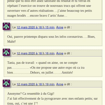
pense que tu dois être assez satisfaite du résultat et tu verras en
répétant l’exercice on trouve de nouveaux trucs qui offrent une
ouverture vers d’autres réalisations …j’aime beaucoup tes petits
nuages brodés …encore bravo l’artis’Anne…
Le
12 mars 2020 à 18 h 15 min
,
Anne
a dit :
Oui, pauvre printemps disparu sous les infos coronavirus…..Bises,
Maîté!
Le
12 mars 2020 à 18 h 16 min
,
Anne
a dit :
Tania, pas de travail: « quand on aime, on ne compte
pas……………. »On me propose une autre expo où ca ira
bien…………….Dehors, en juillet……..Amitiés!
Le
12 mars 2020 à 18 h 19 min
,
Anne
a dit :
Anonyme? Ca ressemble à du Gigi!
J’ai fait effectivement de la pyrogravure avec mes enfants petits; sur
tissu, oui, c’est une 1°!