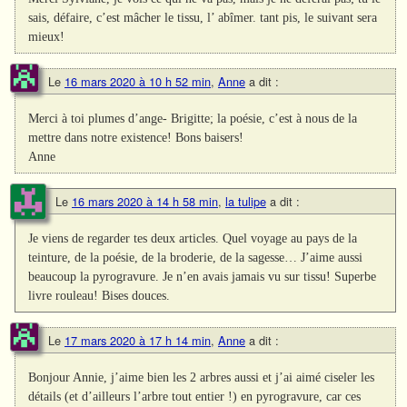
sais, défaire, c’est mâcher le tissu, l’ abîmer. tant pis, le suivant sera
mieux!
Le
16 mars 2020 à 10 h 52 min
,
Anne
a dit :
Merci à toi plumes d’ange- Brigitte; la poésie, c’est à nous de la
mettre dans notre existence! Bons baisers!
Anne
Le
16 mars 2020 à 14 h 58 min
,
la tulipe
a dit :
Je viens de regarder tes deux articles. Quel voyage au pays de la
teinture, de la poésie, de la broderie, de la sagesse… J’aime aussi
beaucoup la pyrogravure. Je n’en avais jamais vu sur tissu! Superbe
livre rouleau! Bises douces.
Le
17 mars 2020 à 17 h 14 min
,
Anne
a dit :
Bonjour Annie, j’aime bien les 2 arbres aussi et j’ai aimé ciseler les
détails (et d’ailleurs l’arbre tout entier !) en pyrogravure, car ces