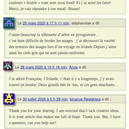
couleurs « brulée » vont avec mon fond! Et j’ai aimé les faire!
Merci, je vais répondre à ton email. Bisous!
Le
25 mars 2020 à 17 h 11 min
,
stéphanoise
a dit :
J’aime beaucoup la silhouette d’arbre en pyrogravure…
c’est bien difficile de broder les nuages . j’ai découvert la variété
des textures des nuages lors d’un voyage en Irlande.Depuis j’aime
aussi les ciels gris qui ne sont jamais uniforme.
Le
28 mars 2020 à 10 h 16 min
,
Anne
a dit :
J’ai adoré Françoise, l’Irlande; c’était il y a longtemps, j’y avais
trouvé un boulot; Deux grands étés là- bas, et ces gens attachants…
Le
30 juillet 2026 à 5 h 29 min
,
binance Registrera
a dit :
Thank you for your sharing. I am worried that I lack creative ideas.
It is your article that makes me full of hope. Thank you. But, I have
a question, can you help me?