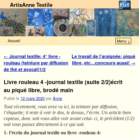
ArtisAnne Textile
Accueil
Menu ↓
Skip to primary content
Aller au contenu secondaire
Navigation des articles
←
Journal textile: 4° livre -
Le travail de l’araignée: piqué
rouleau (teinture par diffusion
libre, etc…concours aussi!
→
de thé et avocat)1/2
Livre rouleau 4 -journal textile (suite 2/2)écrit
au piqué libre, brodé main
Publié le
12 mars 2020
par
Anne
Tout récemment, vous avez vu ici, la teinture par diffusion,
l’étiquette; il reste à voir le dos, le dessus, l’écrin. Un article bien
copieux, donc soit vous allez voir avant celui- ci, le précédent (1/2)
soit vous passez directement à ce qui suit.
1- l’écrin du journal textile ou livre -rouleau 4: