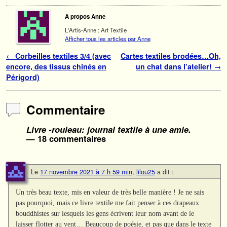
A propos Anne
L'Artis-Anne : Art Textile
Afficher tous les articles par Anne
Navigation des articles
←
Corbeilles textiles 3/4 (avec
Cartes textiles brodées…Oh,
encore, des tissus chinés en
un chat dans l’atelier!
→
Périgord)
Commentaire
Livre -rouleau: journal textile à une amie.
— 18 commentaires
Le
17 novembre 2021 à 7 h 59 min
,
lilou25
a dit :
Un très beau texte, mis en valeur de très belle manière ! Je ne sais
pas pourquoi, mais ce livre textile me fait penser à ces drapeaux
bouddhistes sur lesquels les gens écrivent leur nom avant de le
laisser flotter au vent… Beaucoup de poésie, et pas que dans le texte