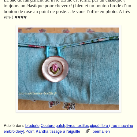
toujours un élastique pour cheveux!) bleu et un bouton brodé d’un
bouton de rose au point de poste…Je vous l’offre en photo. A très
vite ! ♥♥♥♥
Publié dans
broderie
,
Couture patch
,
livres textiles
,
piqué libre (free machine
embroidery)
,
Point Kantha
,
tissage à l'aiguille
permalien