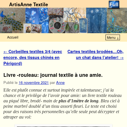
ArtisAnne Textile
Accueil
Menu ↓
Skip to primary content
Aller au contenu secondaire
Navigation des articles
←
Corbeilles textiles 3/4 (avec
Cartes textiles brodées…Oh,
encore, des tissus chinés en
un chat dans l’atelier!
→
Périgord)
Livre -rouleau: journal textile à une amie.
Publié le
16 novembre 2021
par
Anne
E
lle est plutôt connue et surtout inspirée et talentueuse; j’ai la
chance et le privilège de l’avoir pour amie: un livre textile rouleau
au piqué libre, brodé- main de
plus d’1mètre de long
. Bleu ciel à
peine marbré doublé d’un tissu assorti fleuri. Le texte est choisi
pour des raisons très personnelles qu’elle seule peut décrypter et
attraper au vol: