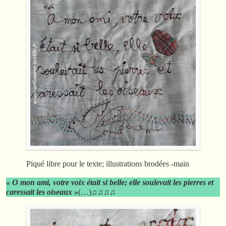
Piqué libre pour le texte; illustrations brodées -main
« O mon ami, votre voix était si belle; elle soulevait les pierres et
caressait les oiseaux »
(…)♫♫♫♫