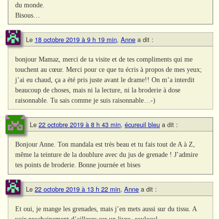
du monde.
Bisous…
Le
18 octobre 2019 à 9 h 19 min
,
Anne
a dit :
bonjour Mamaz, merci de ta visite et de tes compliments qui me
touchent au cœur. Merci pour ce que tu écris à propos de mes yeux;
j’ai eu chaud, ça a été pris juste avant le drame!! On m’a interdit
beaucoup de choses, mais ni la lecture, ni la broderie à dose
raisonnable. Tu sais comme je suis raisonnable…-)
Le
22 octobre 2019 à 8 h 43 min
,
écureuil bleu
a dit :
Bonjour Anne. Ton mandala est très beau et tu fais tout de A à Z,
même la teinture de la doublure avec du jus de grenade ! J’admire
tes points de broderie. Bonne journée et bises
Le
22 octobre 2019 à 13 h 22 min
,
Anne
a dit :
Et oui, je mange les grenades, mais j’en mets aussi sur du tissu. A