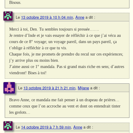
Bisous.
Le
13 octobre 2019 à 10 h 04 min
,
Anne
a dit :
Merci à toi, Den. Tu sembles toujours si pressée…….
Je rentre d’Inde et je vais essayer de réfléchir à ce que j’ai vécu au
cours de ce 8° voyage; un voyage pareil, dans un pays pareil, ça
t’oblige à réfléchir à ce que tu vis.
Chaque fois, je me promets de prendre du recul sur ces expériences;
j’y arrive plus ou moins bien.
J’aime aussi ce 1° mandala. Pas si grand mais riche en sens; d’autres
viendront! Bises à toi!
Le
13 octobre 2019 à 21 h 21 min
,
Mijane
a dit :
Bravo Anne, ce mandala me fait penser à un drapeau de prières…
comme ceux que l’on accroche au vent et dont on entendrait tinter
les grelots…
Le
14 octobre 2019 à 7 h 59 min
,
Anne
a dit :