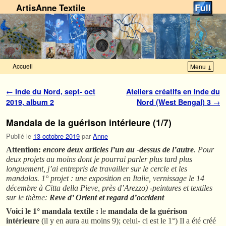
ArtisAnne Textile
Accueil
Menu ↓
Skip to primary content
Aller au contenu secondaire
Navigation des articles
←
Inde du Nord, sept- oct
Ateliers créatifs en Inde du
2019, album 2
Nord (West Bengal) 3
→
Mandala de la guérison intérieure (1/7)
Publié le
13 octobre 2019
par
Anne
Attention:
encore deux articles l’un au -dessus de l’autre
. Pour
deux projets au moins dont je pourrai parler plus tard plus
longuement, j’ai entrepris de travailler sur le cercle et les
mandalas. 1° projet : une exposition en Italie, vernissage le 14
décembre à Citta della Pieve, près d’Arezzo) -peintures et textiles
sur le thème:
Reve d’ Orient et regard d’occident
Voici le 1° mandala textile :
le
mandala de la guérison
intérieure
(il y en aura au moins 9); celui- ci est le 1°) Il a été créé