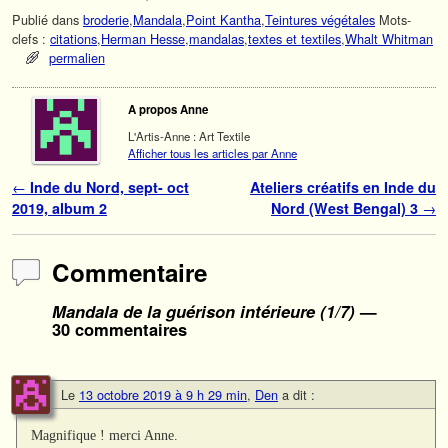
Publié dans
broderie
,
Mandala
,
Point Kantha
,
Teintures végétales
Mots-
clefs :
citations
,
Herman Hesse
,
mandalas
,
textes et textiles
,
Whalt Whitman
permalien
A propos Anne
L'Artis-Anne : Art Textile
Afficher tous les articles par Anne
Navigation des articles
←
Inde du Nord, sept- oct
Ateliers créatifs en Inde du
2019, album 2
Nord (West Bengal) 3
→
Commentaire
Mandala de la guérison intérieure (1/7)
—
30 commentaires
Le
13 octobre 2019 à 9 h 29 min
,
Den
a dit :
Magnifique ! merci Anne.