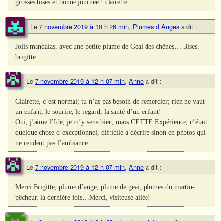
grosses bises et bonne journée ! clairette
Le
7 novembre 2019 à 10 h 26 min
,
Plumes d Anges
a dit :
Jolis mandalas, avec une petite plume de Geai des chênes… Bises.
brigitte
Le
7 novembre 2019 à 12 h 07 min
,
Anne
a dit :
Clairette, c’est normal; tu n’as pas besoin de remercier; rien ne vaut
un enfant, le sourire, le regard, la santé d’un enfant!
Oui, j’aime l’Ide, je m’y sens bien, mais CETTE Expérience, c’était
quelque chose d’exceptionnel, difficile à décrire sinon en photos qui
ne rendent pas l’ambiance….
Le
7 novembre 2019 à 12 h 07 min
,
Anne
a dit :
Merci Brigitte, plume d’ange, plume de geai, plumes du martin-
pêcheur, la dernière fois…Merci, visiteuse ailée!