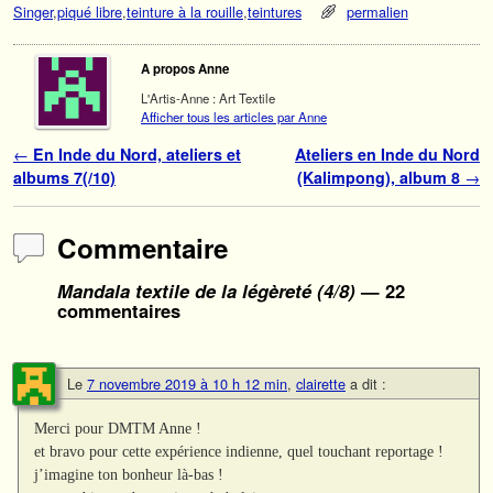
Singer
,
piqué libre
,
teinture à la rouille
,
teintures
permalien
A propos Anne
L'Artis-Anne : Art Textile
Afficher tous les articles par Anne
Navigation des articles
←
En Inde du Nord, ateliers et
Ateliers en Inde du Nord
albums 7(/10)
(Kalimpong), album 8
→
Commentaire
Mandala textile de la légèreté (4/8)
— 22
commentaires
Le
7 novembre 2019 à 10 h 12 min
,
clairette
a dit :
Merci pour DMTM Anne !
et bravo pour cette expérience indienne, quel touchant reportage !
j’imagine ton bonheur là-bas !