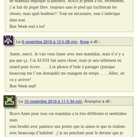
de mandala implique la patience, MAIS je pense à toi; récemment,
j’ai fait du piqué libre. toujours sans le pied qui faciliterait les
choses; mais quel bonheur!! Tout est nécessaire, tout s’imbrique
dans tout.
Bon Week-end à toi!
Le
9 novembre 2019 à 10 h 08 min
,
Anne
a dit :
Annie, merci. Je vais vous lasser avec mes mandalas, mais il n’y a
pas que ça. J’ai AUSSI fait autre chose; mais je suis tellement en
retard pour écrire…….Les photos d’Inde à partager (puisque
beaucoup me l’ont demandé) me mangent du temps…….Allez, on
va y arriver!
Bon Week-end!
Le
10 novembre 2019 à 11 h 34 min
,
Anonyme
a dit :
Bravo Anne pour tous ces mandalas a la fois diffērents et semblabes
mais
tous brodés avec patience aux points que tu aimes et que tu réalises
avec beaucoup d’habileté ..j’ai un penchant pour le dernier que je