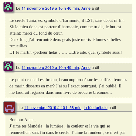
Le
11 novembre 2019 à 10 h 46 min
,
Anne
a dit :
Le cercle Tania, est symbole d’harmonie; il EST, sans début ni fin.
Sk le mien donc est porteur d’harmonie, comme tu dis, le but est
atteint: merci du fond du cœur.
Deux fois, j’ai rencontré deux geais juste morts. Plumes si belles
recueillies.
ET le martin -pêcheur hélas……….Etre ailé, quel symbole aussi!
Le
11 novembre 2019 à 10 h 49 min
,
Anne
a dit :
Le point de deuil est breton, beaucoup brodé sur les coiffes. femmes
de marin disparus en mer? J’ai su l’exact pourquoi, j’ai oublié. Il
me faudrait regarder dans mon livre de broderie bretonne…
Le
11 novembre 2019 à 10 h 58 min
,
la fée faribole
a dit :
Bonjour Anne ,
J’aime tes Mandala , la lumière , la couleur et la vie qui se
renouvellent sans fin dans le cercle .J’aime la rondeur , ce n’est pas