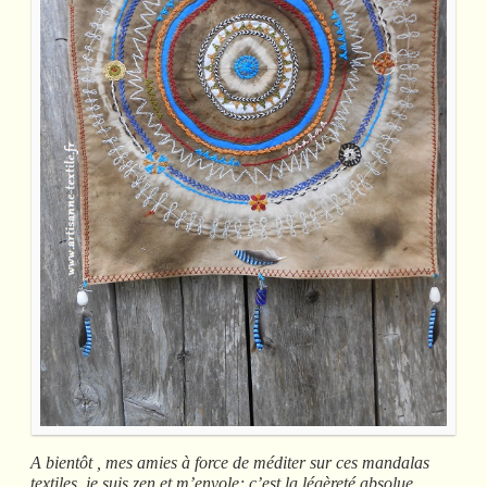
A bientôt , mes amies à force de méditer sur ces mandalas
textiles, je suis zen et m’envole; c’est la légèreté absolue