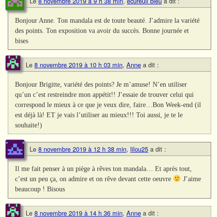
Le
8 novembre 2019 à 9 h 38 min
,
écureuil bleu
a dit :
Bonjour Anne. Ton mandala est de toute beauté. J’admire la variété
des points. Ton exposition va avoir du succès. Bonne journée et
bises
Le
8 novembre 2019 à 10 h 03 min
,
Anne
a dit :
Bonjour Brigitte, variété des points? Je m’amuse! N’en utiliser
qu’un c’est restreindre mon appétit!! J’essaie de trouver celui qui
correspond le mieux à ce que je veux dire, faire…Bon Week-end (il
est déjà là! ET je vais l’utiliser au mieux!!! Toi aussi, je te le
souhaite!)
Le
8 novembre 2019 à 12 h 38 min
,
lilou25
a dit :
Il me fait penser à un piège à rêves ton mandala… Et après tout,
c’est un peu ça, on admire et on rêve devant cette oeuvre
J’aime
beaucoup ! Bisous
Le
8 novembre 2019 à 14 h 36 min
,
Anne
a dit :