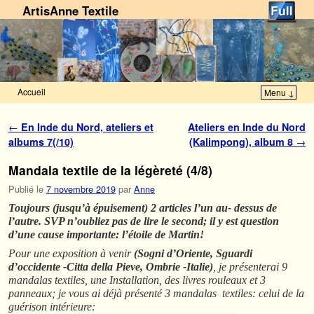
ArtisAnne Textile
Accueil
Menu ↓
Skip to primary content
Aller au contenu secondaire
Navigation des articles
←
En Inde du Nord, ateliers et
Ateliers en Inde du Nord
albums 7(/10)
(Kalimpong), album 8
→
Mandala textile de la légèreté (4/8)
Publié le
7 novembre 2019
par
Anne
Toujours (jusqu’à épuisement) 2 articles l’un au- dessus de
l’autre. SVP n’oubliez pas de lire le second; il y est question
d’une cause importante: l’étoile de Martin!
Pour une exposition à venir
(Sogni d’Oriente, Sguardi
d’occidente -Citta della Pieve, Ombrie -Italie)
, je présenterai 9
mandalas textiles, une Installation, des livres rouleaux et 3
panneaux; je vous ai déjà présenté 3 mandalas textiles: celui de la
guérison intérieure: