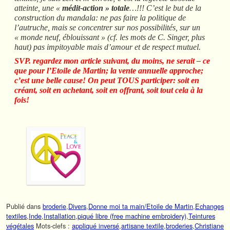
atteinte, une «
médit-action » totale
…!!! C’est le but de la
construction du mandala: ne pas faire la politique de
l’autruche, mais se concentrer sur nos possibilités, sur un
« monde neuf, éblouissant » (cf. les mots de C. Singer, plus
haut) pas impitoyable mais d’amour et de respect mutuel.
SVP. regardez mon article suivant, du moins, ne serait – ce
que pour l’Etoile de Martin; la vente annuelle approche;
c’est une belle cause! On peut TOUS participer: soit en
créant, soit en achetant, soit en offrant, soit tout cela à la
fois!
Publié dans
broderie
,
Divers
,
Donne moi ta main/Etoile de Martin
,
Echanges
textiles
,
Inde
,
Installation
,
piqué libre (free machine embroidery)
,
Teintures
végétales
Mots-clefs :
appliqué inversé
,
artisane textile
,
broderies
,
Christiane