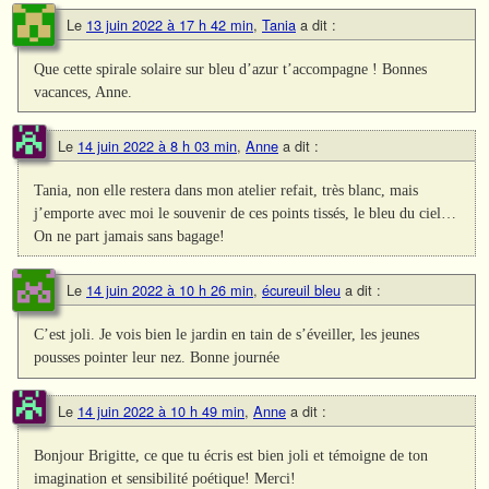
Le
13 juin 2022 à 17 h 42 min
,
Tania
a dit :
Que cette spirale solaire sur bleu d’azur t’accompagne ! Bonnes
vacances, Anne.
Le
14 juin 2022 à 8 h 03 min
,
Anne
a dit :
Tania, non elle restera dans mon atelier refait, très blanc, mais
j’emporte avec moi le souvenir de ces points tissés, le bleu du ciel…
On ne part jamais sans bagage!
Le
14 juin 2022 à 10 h 26 min
,
écureuil bleu
a dit :
C’est joli. Je vois bien le jardin en tain de s’éveiller, les jeunes
pousses pointer leur nez. Bonne journée
Le
14 juin 2022 à 10 h 49 min
,
Anne
a dit :
Bonjour Brigitte, ce que tu écris est bien joli et témoigne de ton
imagination et sensibilité poétique! Merci!