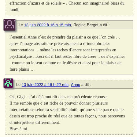
effraction d’azurs et de soleils » . Chacun son imaginaire! bises du
lundi!
Le
13 juin 2022 à 16 h 15 min
,
Regine Bergot
a dit :
l’essentiel Anne c’est de prendre du plaisir a ce que l’on crée …
apres l’image abstraite se prête aisement a d’innombrables
interpretations …même les taches d’encre sont interpretées en
psychanalyse …ceci dit il faut rester libre de crėer .. de s’exprimer
..comme on le sent comme on le dēsire et aussi pour le plaisir de
faire plaisir …
Le
13 juin 2022 à 16 h 22 min
,
Anne
a dit :
Ok, Gigi – j’ai déjà tout dit dans ma précédente réponse.
Il me semble que c’est riche de pouvoir donner plusieurs
interprétations selon sa sensibilité plutôt qu’une seule parce que le
dessin est trop proche du réel que de toutes façons, nous percevons
et interprétons différemment.
Bises à toi.