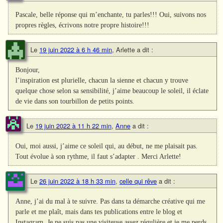
Pascale, belle réponse qui m’enchante, tu parles!!! Oui, suivons nos
propres règles, écrivons notre propre histoire!!!
Le
19 juin 2022 à 6 h 46 min
,
Arlette
a dit :
Bonjour,
l’inspiration est plurielle, chacun la sienne et chacun y trouve
quelque chose selon sa sensibilité, j’aime beaucoup le soleil, il éclate
de vie dans son tourbillon de petits points.
Le
19 juin 2022 à 11 h 22 min
,
Anne
a dit :
Oui, moi aussi, j’aime ce soleil qui, au début, ne me plaisait pas.
Tout évolue à son rythme, il faut s’adapter . Merci Arlette!
Le
26 juin 2022 à 18 h 33 min
,
celle qui rêve
a dit :
Anne, j’ai du mal à te suivre. Pas dans ta démarche créative qui me
parle et me plaît, mais dans tes publications entre le blog et
Instagram. Je ne suis pas une visiteuse assez régulière et je me perds