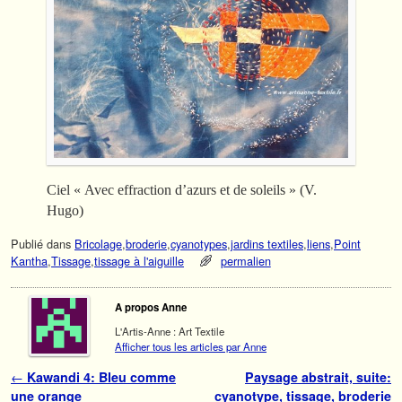
Ciel « Avec effraction d’azurs et de soleils » (V.
Hugo)
Publié dans
Bricolage
,
broderie
,
cyanotypes
,
jardins textiles
,
liens
,
Point
Kantha
,
Tissage
,
tissage à l'aiguille
permalien
A propos Anne
L'Artis-Anne : Art Textile
Afficher tous les articles par Anne
Navigation des articles
←
Kawandi 4: Bleu comme
Paysage abstrait, suite:
une orange
cyanotype, tissage, broderie