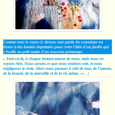
Comme vous le voyez ci- dessus, une partie du cyanotype est
tissées à des bandes imprimées pour créer l’idée d’un jardin qui
s’éveille au petit matin d’un nouveau printemps.
« Tout est là, à chaque instant autour de nous, mais nous ne
voyons rien. Nous savons ce que nous voulons voir, et nous
négligeons le reste. Alors nous passons à côté de tout, de l’amour,
de la beauté, de la merveille et de la vie même. »
(…)