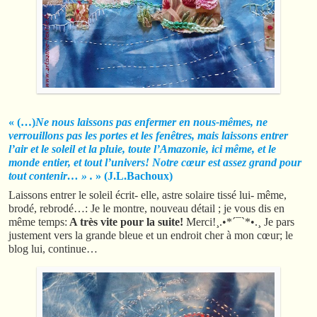
« (…)
Ne nous laissons pas enfermer en nous-mêmes, ne
verrouillons pas les portes et les fenêtres, mais laissons entrer
l’air et le soleil et la pluie, toute l’Amazonie, ici même, et le
monde entier, et tout l’univers!
Notre cœur est assez grand pour
tout contenir… »
.
» (J.L.Bachoux)
Laissons entrer le soleil écrit- elle, astre solaire tissé lui- même,
brodé, rebrodé…: Je le montre, nouveau détail ; je vous dis en
même temps:
A très vite pour la suite!
Merci!¸.•*´¯`*•.¸ Je pars
justement vers la grande bleue et un endroit cher à mon cœur; le
blog lui, continue…