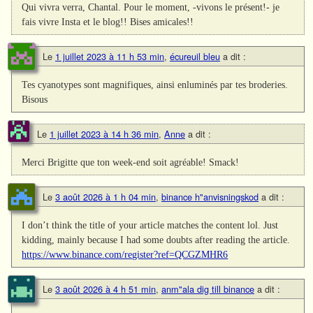
Qui vivra verra, Chantal. Pour le moment, -vivons le présent!- je
fais vivre Insta et le blog!! Bises amicales!!
Le
1 juillet 2023 à 11 h 53 min
,
écureuil bleu
a dit :
Tes cyanotypes sont magnifiques, ainsi enluminés par tes broderies.
Bisous
Le
1 juillet 2023 à 14 h 36 min
,
Anne
a dit :
Merci Brigitte que ton week-end soit agréable! Smack!
Le
3 août 2026 à 1 h 04 min
,
binance h"anvisningskod
a dit :
I don’t think the title of your article matches the content lol. Just
kidding, mainly because I had some doubts after reading the article.
https://www.binance.com/register?ref=QCGZMHR6
Le
3 août 2026 à 4 h 51 min
,
anm"ala dig till binance
a dit :