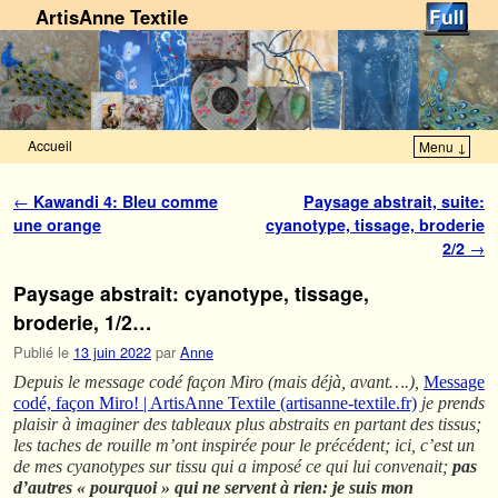
ArtisAnne Textile
Accueil
Menu ↓
Skip to primary content
Aller au contenu secondaire
Navigation des articles
←
Kawandi 4: Bleu comme
Paysage abstrait, suite:
une orange
cyanotype, tissage, broderie
2/2
→
Paysage abstrait: cyanotype, tissage,
broderie, 1/2…
Publié le
13 juin 2022
par
Anne
Depuis le message codé façon Miro (mais déjà, avant….),
Message
codé, façon Miro! | ArtisAnne Textile (artisanne-textile.fr)
je prends
plaisir à imaginer des tableaux plus abstraits en partant des tissus;
les taches de rouille m’ont inspirée pour le précédent; ici, c’est un
de mes cyanotypes sur tissu qui a imposé ce qui lui convenait;
pas
d’autres « pourquoi » qui ne servent à rien: je suis mon