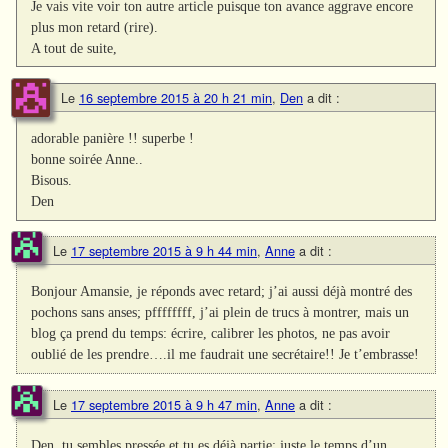
Je vais vite voir ton autre article puisque ton avance aggrave encore
plus mon retard (rire).
A tout de suite,
Le
16 septembre 2015 à 20 h 21 min
,
Den
a dit :
adorable panière !! superbe !
bonne soirée Anne..
Bisous.
Den
Le
17 septembre 2015 à 9 h 44 min
,
Anne
a dit :
Bonjour Amansie, je réponds avec retard; j’ai aussi déjà montré des
pochons sans anses; pffffffff, j’ai plein de trucs à montrer, mais un
blog ça prend du temps: écrire, calibrer les photos, ne pas avoir
oublié de les prendre….il me faudrait une secrétaire!! Je t’embrasse!
Le
17 septembre 2015 à 9 h 47 min
,
Anne
a dit :
Den, tu sembles pressée et tu es déjà partie; juste le temps d’un