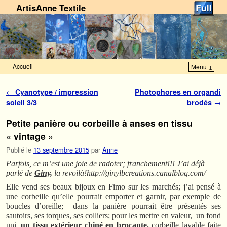
ArtisAnne Textile
Accueil
Menu ↓
Skip to primary content
Aller au contenu secondaire
Navigation des articles
←
Cyanotype / impression
Photophores en organdi
soleil 3/3
brodés
→
Petite panière ou corbeille à anses en tissu
« vintage »
Publié le
13 septembre 2015
par
Anne
Parfois, ce m’est une joie de radoter; franchement!!! J’ai déjà
parlé de
Giny,
la revoilà!http://ginylbcreations.canalblog.com/
Elle vend ses beaux bijoux en Fimo sur les marchés; j’ai pensé à
une corbeille qu’elle pourrait emporter et garnir, par exemple de
boucles d’oreille; dans la panière pourrait être présentés ses
sautoirs, ses torques, ses colliers; pour les mettre en valeur, un fond
uni,
un tissu extérieur chiné en brocante.
corbeille lavable faite