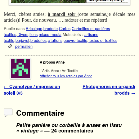
Merci, chères amies;
à mardi soir
(cette semaine,je décale mes
articles)! Pour, de nouveau, ….radoter et me répétert!
Publié dans
Bricolage
,
broderie
,
Cartes
,
Corbeilles et panières
textiles
,
Divers
,
liens
,
mixed media
Mots-clefs :
artisane
textile
,
barjavel
,
broderies
,
citations
,
oeuvre textile
,
textes et textiles
permalien
A propos Anne
L'Artis-Anne : Art Textile
Afficher tous les articles par Anne
Navigation des articles
←
Cyanotype / impression
Photophores en organdi
soleil 3/3
brodés
→
Commentaire
Petite panière ou corbeille à anses en tissu
« vintage »
— 24 commentaires