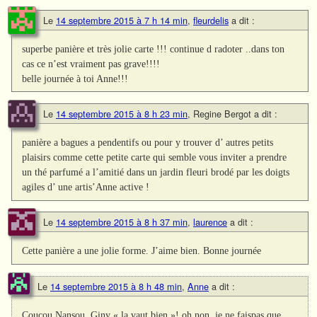
Le
14 septembre 2015 à 7 h 14 min
,
fleurdelis
a dit :
superbe panière et très jolie carte !!! continue d radoter ..dans ton
cas ce n’est vraiment pas grave!!!!
belle journée à toi Anne!!!
Le
14 septembre 2015 à 8 h 23 min
,
Regine Bergot
a dit :
panière a bagues a pendentifs ou pour y trouver d’ autres petits
plaisirs comme cette petite carte qui semble vous inviter a prendre
un thé parfumé a l’amitié dans un jardin fleuri brodé par les doigts
agiles d’ une artis’Anne active !
Le
14 septembre 2015 à 8 h 37 min
,
laurence
a dit :
Cette panière a une jolie forme. J’aime bien. Bonne journée
Le
14 septembre 2015 à 8 h 48 min
,
Anne
a dit :
Coucou Nansou, Giny « la vaut bien »! oh non, je ne faispas que