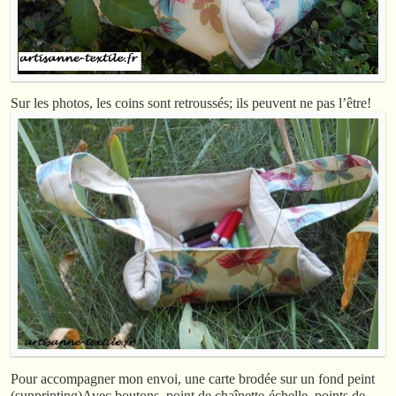
Sur les photos, les coins sont retroussés; ils peuvent ne pas l’être!
Pour accompagner mon envoi, une carte brodée sur un fond peint
(sunprinting)Avec boutons, point de chaînette-échelle, points de