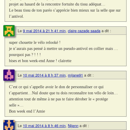
projet au hasard de la rencontre fortuite du tissu adéquat…
Le beau tissu de ton paréo s’apprécie bien mieux sur la selle que sur
l’antivol.
Le
9 mai 2014 à 21 h 41 min
,
claire cazade saada
a dit :
super chouette le vélo relooké !
je n’aurais pas pensé à mettre un pseudo-antivol en collier mais …
pourquoi pas ? ! ! !
bises et bon week-end Anne ! clairette
Le
10 mai 2014 à 8 h 37 min
,
mijane91
a dit :
C’est ce qui s’appelle avoir le don de personnaliser ce qui
t’appartient…Nul doute que tu dois reconnaître ton vélo de loin…
attention tout de même à ne pas te faire dérober le « protège
selle »…
Bon week end l’Amie
Le
10 mai 2014 à 8 h 46 min
,
Nijenn
a dit :