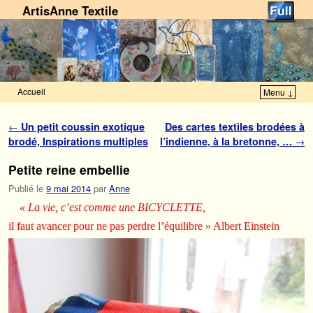
ArtisAnne Textile
Accueil
Menu ↓
Skip to primary content
Aller au contenu secondaire
Navigation des articles
←
Un petit coussin exotique
Des cartes textiles brodées à
brodé, Inspirations multiples
l’indienne, à la bretonne, …
→
Petite reine embellie
Publié le
9 mai 2014
par
Anne
« La vie, c’est comme une BICYCLETTE,
il faut avancer pour ne pas perdre l’équilibre » Albert Einstein