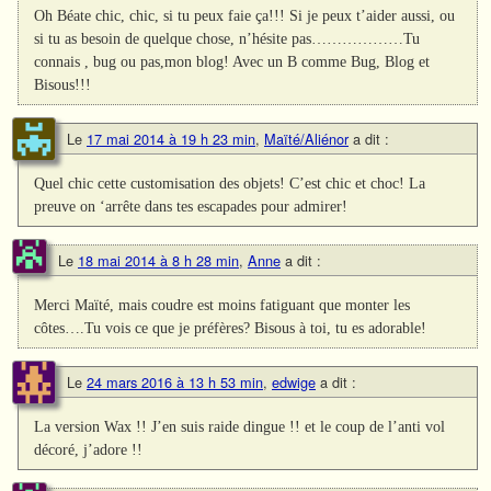
Oh Béate chic, chic, si tu peux faie ça!!! Si je peux t’aider aussi, ou
si tu as besoin de quelque chose, n’hésite pas………………Tu
connais , bug ou pas,mon blog! Avec un B comme Bug, Blog et
Bisous!!!
Le
17 mai 2014 à 19 h 23 min
,
Maïté/Aliénor
a dit :
Quel chic cette customisation des objets! C’est chic et choc! La
preuve on ‘arrête dans tes escapades pour admirer!
Le
18 mai 2014 à 8 h 28 min
,
Anne
a dit :
Merci Maïté, mais coudre est moins fatiguant que monter les
côtes….Tu vois ce que je préfères? Bisous à toi, tu es adorable!
Le
24 mars 2016 à 13 h 53 min
,
edwige
a dit :
La version Wax !! J’en suis raide dingue !! et le coup de l’anti vol
décoré, j’adore !!