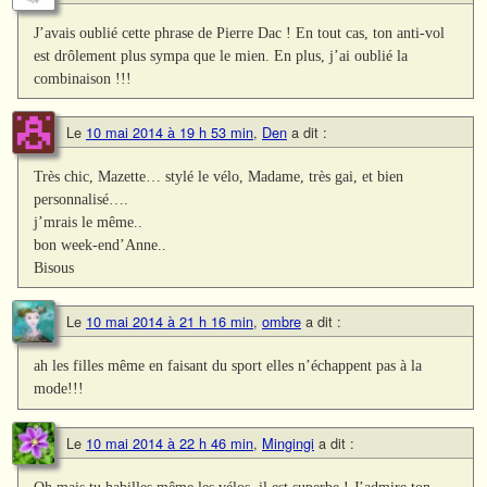
J’avais oublié cette phrase de Pierre Dac ! En tout cas, ton anti-vol
est drôlement plus sympa que le mien. En plus, j’ai oublié la
combinaison !!!
Le
10 mai 2014 à 19 h 53 min
,
Den
a dit :
Très chic, Mazette… stylé le vélo, Madame, très gai, et bien
personnalisé….
j’mrais le même..
bon week-end’Anne..
Bisous
Le
10 mai 2014 à 21 h 16 min
,
ombre
a dit :
ah les filles même en faisant du sport elles n’échappent pas à la
mode!!!
Le
10 mai 2014 à 22 h 46 min
,
Mingingi
a dit :
Oh mais tu habilles même les vélos, il est superbe ! J’admire ton