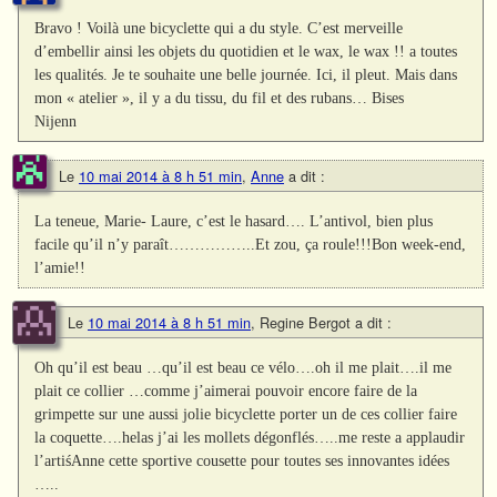
Bravo ! Voilà une bicyclette qui a du style. C’est merveille
d’embellir ainsi les objets du quotidien et le wax, le wax !! a toutes
les qualités. Je te souhaite une belle journée. Ici, il pleut. Mais dans
mon « atelier », il y a du tissu, du fil et des rubans… Bises
Nijenn
Le
10 mai 2014 à 8 h 51 min
,
Anne
a dit :
La teneue, Marie- Laure, c’est le hasard…. L’antivol, bien plus
facile qu’il n’y paraît……………..Et zou, ça roule!!!Bon week-end,
l’amie!!
Le
10 mai 2014 à 8 h 51 min
,
Regine Bergot
a dit :
Oh qu’il est beau …qu’il est beau ce vélo….oh il me plait….il me
plait ce collier …comme j’aimerai pouvoir encore faire de la
grimpette sur une aussi jolie bicyclette porter un de ces collier faire
la coquette….helas j’ai les mollets dégonflés…..me reste a applaudir
l’artiśAnne cette sportive cousette pour toutes ses innovantes idées
…..