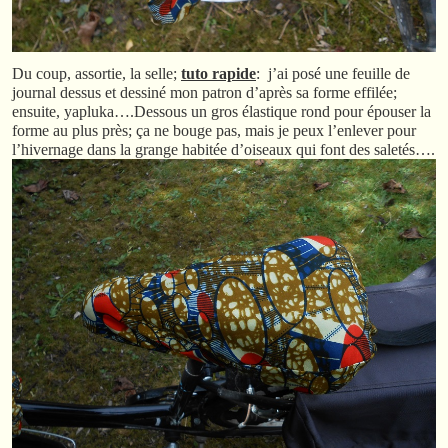
Du coup, assortie, la selle;
tuto rapide
: j’ai posé une feuille de
journal dessus et dessiné mon patron d’après sa forme effilée;
ensuite, yapluka….Dessous un gros élastique rond pour épouser la
forme au plus près; ça ne bouge pas, mais je peux l’enlever pour
l’hivernage dans la grange habitée d’oiseaux qui font des saletés….