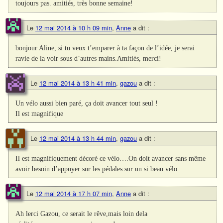
toujours pas. amitiés, très bonne semaine!
Le
12 mai 2014 à 10 h 09 min
,
Anne
a dit :
bonjour Aline, si tu veux t’emparer à ta façon de l’idée, je serai
ravie de la voir sous d’autres mains.Amitiés, merci!
Le
12 mai 2014 à 13 h 41 min
,
gazou
a dit :
Un vélo aussi bien paré, ça doit avancer tout seul !
Il est magnifique
Le
12 mai 2014 à 13 h 44 min
,
gazou
a dit :
Il est magnifiquement décoré ce vélo….On doit avancer sans même
avoir besoin d’appuyer sur les pédales sur un si beau vélo
Le
12 mai 2014 à 17 h 07 min
,
Anne
a dit :
Ah lerci Gazou, ce serait le rêve,mais loin dela