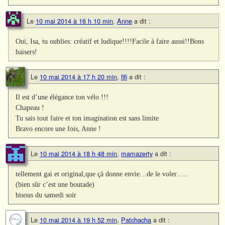
Le
10 mai 2014 à 16 h 10 min
,
Anne
a dit :
Oui, Isa, tu oublies: créatif et ludique!!!!Facile à faire aussi!!Bons
baisers!
Le
10 mai 2014 à 17 h 20 min
,
fifi
a dit :
Il est d’une élégance ton vélo !!!
Chapeau !
Tu sais tout faire et ton imagination est sans limite
Bravo encore une fois, Anne !
Le
10 mai 2014 à 18 h 48 min
,
mamazerty
a dit :
tellement gai et original,que çà donne envie…de le voler…..
(bien sûr c’est une boutade)
bisous du samedi soir
Le
10 mai 2014 à 19 h 52 min
,
Patchacha
a dit :