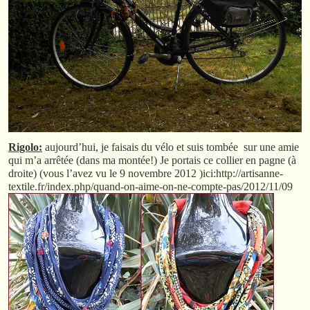
Rigolo:
aujourd’hui, je faisais du vélo et suis tombée sur une amie
qui m’a arrêtée (dans ma montée!) Je portais ce collier en pagne (à
droite) (vous l’avez vu le 9 novembre 2012 )ici:http://artisanne-
textile.fr/index.php/quand-on-aime-on-ne-compte-pas/2012/11/09