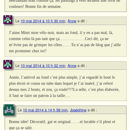
néerlandais était comme ça, les parkings à vélo seraient une férie de
couleurs! Bonne fin de semaine.
Le
10 mai 2014 à 10 h 30 min
,
Anne
a dit :
J’aime Mimi mon vélo noir, mais au fond, il y en a pas mal; là,
comme celui-là pas tant que ça……………….Ceci dit, ça ne
m’évite pas de grimper les côtes…….Tu n’as pas de blog que j’aille
me promener chez toi?
Le
10 mai 2014 à 10 h 32 min
,
Anne
a dit :
Annie, l’antivol au fond c’est plus simple, j’ai regardé le bout le
plus étroit et cousu un tube dans lequel je l’ai inséré, j’ai referé
dessus mes 2 bouts, et zou, ça roule!!!!La selle, c’est plus élaborée,
il faut se faire un patron à la taille….
Le
10 mai 2014 à 14 h 58 min
,
Joséphine
a dit :
Bonne idée! Décoratif, gai et original…….et lavable s’il pleut et
que ça se salit.