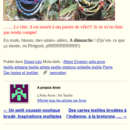
…….Le chic: il est assorti à ma parure de vélo!!! Je ne m’en étais
pas rendu compte!
En route, bisous, mes amies- ailées,
A dimanche
! (Qu’est- ce que
ça monte, en Périgord, pffffffffffffffffffff!)
Publié dans
Divers
,
tuto
Mots-clefs :
Albert Einstein
,
artis-anne
textile
,
artisane textile
,
artiste textile
,
citations
,
corbeille textile
,
Pierre
Dac
,
textes et textiles
permalien
A propos Anne
L'Artis-Anne : Art Textile
Afficher tous les articles par Anne
Navigation des articles
←
Un petit coussin exotique
Des cartes textiles brodées à
brodé, Inspirations multiples
l’indienne, à la bretonne, …
→