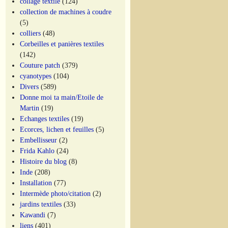
collage textile
(124)
collection de machines à coudre
(5)
colliers
(48)
Corbeilles et panières textiles
(142)
Couture patch
(379)
cyanotypes
(104)
Divers
(589)
Donne moi ta main/Etoile de
Martin
(19)
Echanges textiles
(19)
Ecorces, lichen et feuilles
(5)
Embellisseur
(2)
Frida Kahlo
(24)
Histoire du blog
(8)
Inde
(208)
Installation
(77)
Intermède photo/citation
(2)
jardins textiles
(33)
Kawandi
(7)
liens
(401)