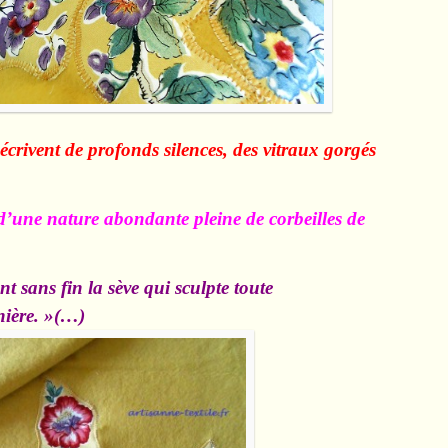
décrivent de profonds silences, des vitraux gorgés
d’une nature abondante pleine de corbeilles de
nt sans fin la sève qui sculpte toute
nière. »(…)