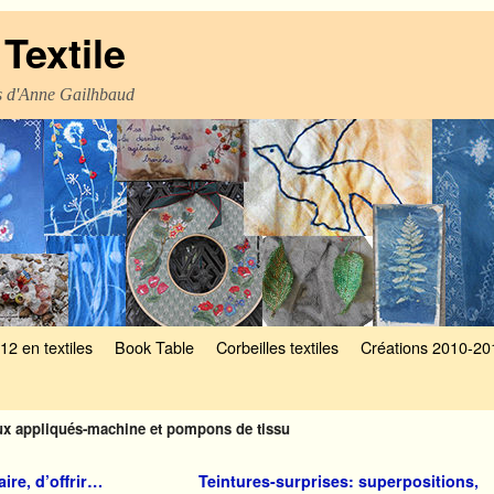
Textile
es d'Anne Gailhbaud
12 en textiles
Book Table
Corbeilles textiles
Créations 2010-20
aux appliqués-machine et pompons de tissu
aire, d’offrir…
Teintures-surprises: superpositions,