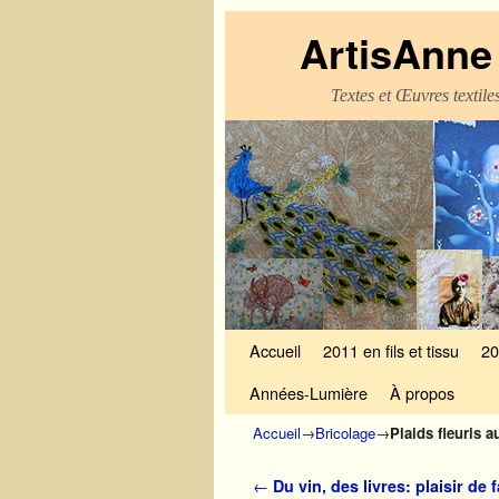
ArtisAnne 
Textes et Œuvres textil
Skip to primary content
Aller au contenu secondaire
Accueil
2011 en fils et tissu
20
Années-Lumière
À propos
Accueil
→
Bricolage
→
Plaids fleuris 
Navigation des articles
←
Du vin, des livres: plaisir de f