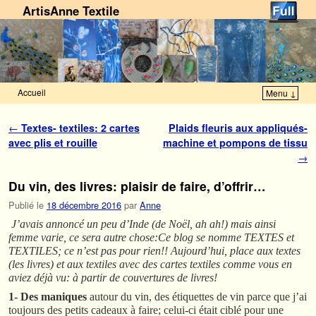
ArtisAnne Textile
Accueil
Menu ↓
Skip to primary content
Aller au contenu secondaire
Navigation des articles
←
Textes- textiles: 2 cartes
Plaids fleuris aux appliqués-
avec plis et rouille
machine et pompons de tissu
→
Du vin, des livres: plaisir de faire, d’offrir…
Publié le
18 décembre 2016
par
Anne
J’avais annoncé un peu d’Inde (de Noël, ah ah!) mais ainsi
femme varie, ce sera autre chose:Ce blog se nomme TEXTES et
TEXTILES; ce n’est pas pour rien!! Aujourd’hui, place aux textes
(les livres) et aux textiles avec des cartes textiles comme vous en
aviez déjà vu: à partir de couvertures de livres!
1- Des maniques
autour du vin, des étiquettes de vin parce que j’ai
toujours des petits cadeaux à faire; celui-ci était ciblé pour une