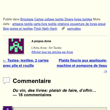
Publié dans
Bricolage
,
Cartes
,
collage textile
,
Divers
,
livres textiles
Mots-
clefs :
artisane textile
,
carte-livre textile
,
citations
,
couverture de livres
,
piqué
libre
,
textes et textiles
,
Thich Nath Hanh
permalien
A propos Anne
L'Artis-Anne : Art Textile
Afficher tous les articles par Anne
Navigation des articles
←
Textes- textiles: 2 cartes
Plaids fleuris aux appliqués-
avec plis et rouille
machine et pompons de tissu
→
Commentaire
Du vin, des livres: plaisir de faire, d’offrir…
— 18 commentaires