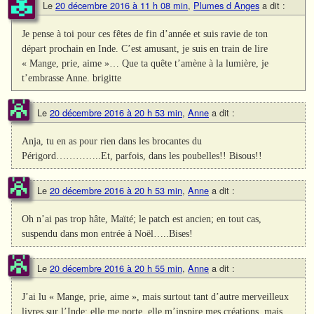
Le
20 décembre 2016 à 11 h 08 min
,
Plumes d Anges
a dit :
Je pense à toi pour ces fêtes de fin d’année et suis ravie de ton
départ prochain en Inde. C’est amusant, je suis en train de lire
« Mange, prie, aime »… Que ta quête t’amène à la lumière, je
t’embrasse Anne. brigitte
Le
20 décembre 2016 à 20 h 53 min
,
Anne
a dit :
Anja, tu en as pour rien dans les brocantes du
Périgord…………..Et, parfois, dans les poubelles!! Bisous!!
Le
20 décembre 2016 à 20 h 53 min
,
Anne
a dit :
Oh n’ai pas trop hâte, Maïté; le patch est ancien; en tout cas,
suspendu dans mon entrée à Noël…..Bises!
Le
20 décembre 2016 à 20 h 55 min
,
Anne
a dit :
J’ai lu « Mange, prie, aime », mais surtout tant d’autre merveilleux
livres sur l’Inde; elle me porte, elle m’inspire mes créations, mais