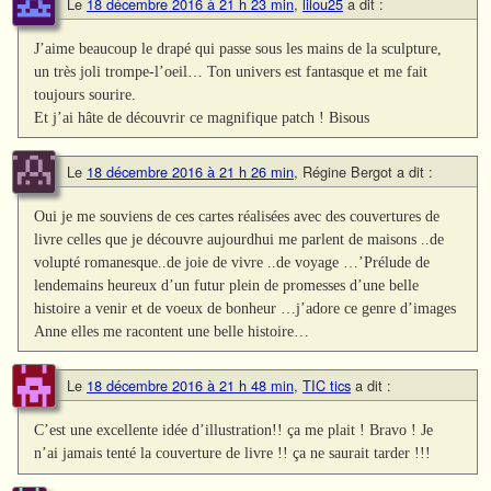
Le
18 décembre 2016 à 21 h 23 min
,
lilou25
a dit :
J’aime beaucoup le drapé qui passe sous les mains de la sculpture,
un très joli trompe-l’oeil… Ton univers est fantasque et me fait
toujours sourire.
Et j’ai hâte de découvrir ce magnifique patch ! Bisous
Le
18 décembre 2016 à 21 h 26 min
,
Régine Bergot
a dit :
Oui je me souviens de ces cartes réalisées avec des couvertures de
livre celles que je découvre aujourdhui me parlent de maisons ..de
volupté romanesque..de joie de vivre ..de voyage …’Prélude de
lendemains heureux d’un futur plein de promesses d’une belle
histoire a venir et de voeux de bonheur …j’adore ce genre d’images
Anne elles me racontent une belle histoire…
Le
18 décembre 2016 à 21 h 48 min
,
TIC tics
a dit :
C’est une excellente idée d’illustration!! ça me plait ! Bravo ! Je
n’ai jamais tenté la couverture de livre !! ça ne saurait tarder !!!