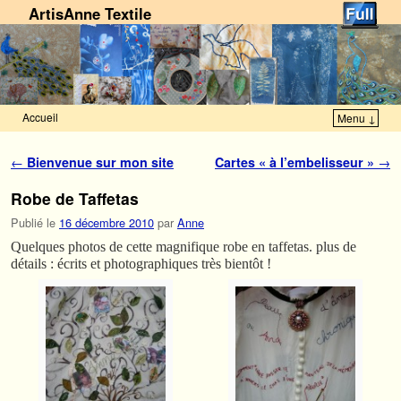
ArtisAnne Textile
Accueil
Menu ↓
Skip to primary content
Aller au contenu secondaire
Navigation des articles
←
Bienvenue sur mon site
Cartes « à l’embelisseur »
→
Robe de Taffetas
Publié le
16 décembre 2010
par
Anne
Quelques photos de cette magnifique robe en taffetas. plus de
détails : écrits et photographiques très bientôt !