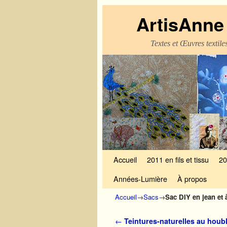
ArtisAnne 
Textes et Œuvres textil
Skip to primary content
Aller au contenu secondaire
Accueil
2011 en fils et tissu
20
Années-Lumière
À propos
Accueil
→
Sacs
→
Sac DIY en jean et à
Navigation des articles
←
Teintures-naturelles au houb