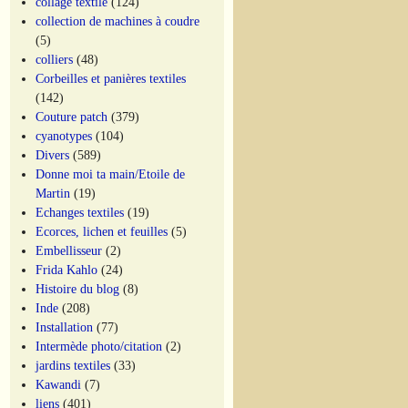
collage textile
(124)
collection de machines à coudre
(5)
colliers
(48)
Corbeilles et panières textiles
(142)
Couture patch
(379)
cyanotypes
(104)
Divers
(589)
Donne moi ta main/Etoile de
Martin
(19)
Echanges textiles
(19)
Ecorces, lichen et feuilles
(5)
Embellisseur
(2)
Frida Kahlo
(24)
Histoire du blog
(8)
Inde
(208)
Installation
(77)
Intermède photo/citation
(2)
jardins textiles
(33)
Kawandi
(7)
liens
(401)