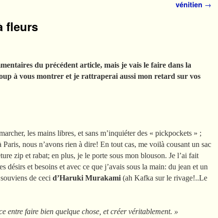
vénitien
→
à fleurs
ntaires du précédent article, mais je vais le faire dans la
oup à vous montrer et je rattraperai aussi mon retard sur vos
cher, les mains libres, et sans m’inquiéter des « pickpockets » ;
Paris, nous n’avons rien à dire! En tout cas, me voilà cousant un sac
ure zip et rabat; en plus, je le porte sous mon blouson. Je l’ai fait
s désirs et besoins et avec ce que j’avais sous la main: du jean et un
e souviens de ceci
d’Haruki Murakami
(ah Kafka sur le rivage!..Le
ce entre faire bien quelque chose, et créer véritablement. »