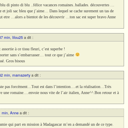
blu di pinto di blu ..félice vacances romaines..ballades. découvertes …
e et joli sac bleu que j’aime… Dans lequel se cache surement un tas de
t etre …alors a bientot de les découvrir …ton sac est super bravo Anne
37 min
,
lilou25
a dit :
ssortie à ce tissu fleuri, c’est superbe !
porter sans s’embarrasser… tout ce que j’aime
ssé. Gros bisous
42 min
,
mamazerty
a dit :
existe pas forcément…Tout est dans l’intention….et la réalisation…Très
e une romaine….envoie nous vite de l’air italien, Anne^^.Bon retour et à
1 min
,
Anne
a dit :
 amie qui part en mission à Madagascar m’en a demandé un de ce type.