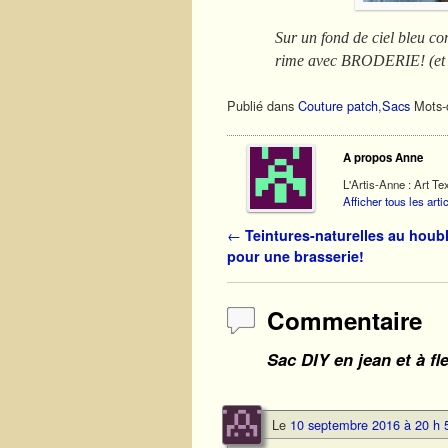
Sur un fond de ciel bleu c
rime avec BRODERIE! (et ç
Publié dans
Couture patch
,
Sacs
Mots-c
A propos Anne
L'Artis-Anne : Art Tex
Afficher tous les art
Navigation des articles
←
Teintures-naturelles au houb
pour une brasserie!
Commentaire
Sac DIY en jean et à fl
Le
10 septembre 2016 à 20 h 