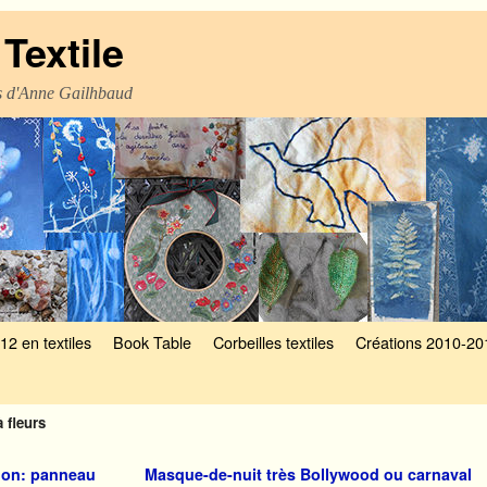
Textile
es d'Anne Gailhbaud
12 en textiles
Book Table
Corbeilles textiles
Créations 2010-20
 fleurs
lon: panneau
Masque-de-nuit très Bollywood ou carnaval