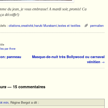
omme du jean, je vous embrasse! A mardi soir, promis! Ca
a décoiffe!)
lefs :
citations
,
creativité
,
haruki Murakami
,
textes et textiles
permalien
tile
icles par Anne
lon: panneau
Masque-de-nuit très Bollywood ou carnaval
vénitien
→
eurs
— 15 commentaires
54 min
,
Régine Bergot
a dit :