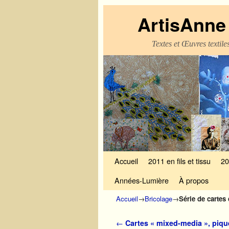
ArtisAnne 
Textes et Œuvres textil
Skip to primary content
Aller au contenu secondaire
Accueil
2011 en fils et tissu
20
Années-Lumière
À propos
Accueil
→
Bricolage
→
Série de cartes
Navigation des articles
←
Cartes « mixed-media », piqué