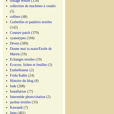
collage textile
(124)
collection de machines à coudre
(5)
colliers
(48)
Corbeilles et panières textiles
(142)
Couture patch
(379)
cyanotypes
(104)
Divers
(589)
Donne moi ta main/Etoile de
Martin
(19)
Echanges textiles
(19)
Ecorces, lichen et feuilles
(5)
Embellisseur
(2)
Frida Kahlo
(24)
Histoire du blog
(8)
Inde
(208)
Installation
(77)
Intermède photo/citation
(2)
jardins textiles
(33)
Kawandi
(7)
liens
(401)