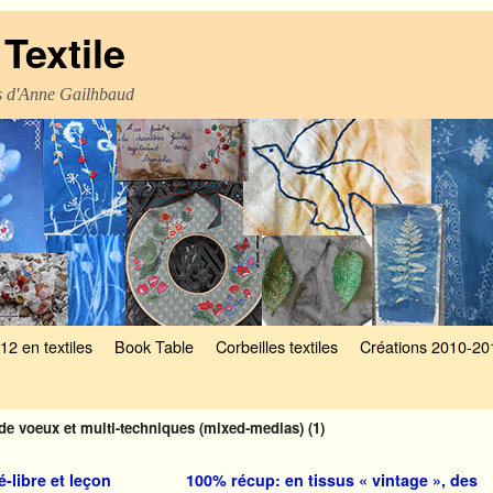
Textile
es d'Anne Gailhbaud
12 en textiles
Book Table
Corbeilles textiles
Créations 2010-20
 de voeux et multi-techniques (mixed-medias) (1)
-libre et leçon
100% récup: en tissus « vintage », des