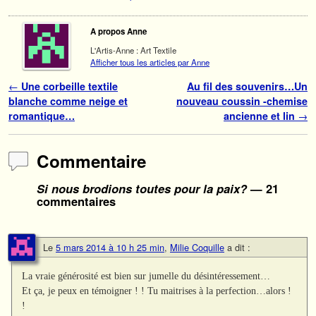
A propos Anne
L'Artis-Anne : Art Textile
Afficher tous les articles par Anne
Navigation des articles
←
Une corbeille textile
Au fil des souvenirs…Un
blanche comme neige et
nouveau coussin -chemise
romantique…
ancienne et lin
→
Commentaire
Si nous brodions toutes pour la paix?
— 21
commentaires
Le
5 mars 2014 à 10 h 25 min
,
Milie Coquille
a dit :
La vraie générosité est bien sur jumelle du désintéressement…
Et ça, je peux en témoigner ! ! Tu maitrises à la perfection…alors !
!