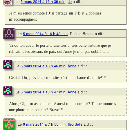
Le
5 mars 2014 à 16 h 39 min
,
do
a dit :
Je m’en rends compte ! J’ai partagé sur F.B et 2 copines
m’accompagnent
Le
5 mars 2014 à 16 h 43 min
,
Regine Bergot
a dit :
Va ou ton coeur te porte …une très… très belle histoire que je
relirai…. les oiseaux de paix oui Anne je n’ai pas oublié……
Le
5 mars 2014 à 18 h 46 min
,
Anne
a dit :
Génial, Do, préviens-en le site, c’et une chaîne d’amitié!!!!
Le
5 mars 2014 à 18 h 47 min
,
Anne
a dit :
Alors, Gigi, tu as commencé aussi ton mouchoir? Tu me montres
une photo « en cours »? Bravo!!!
Le
6 mars 2014 à 7 h 55 min
,
fleurdelis
a dit :