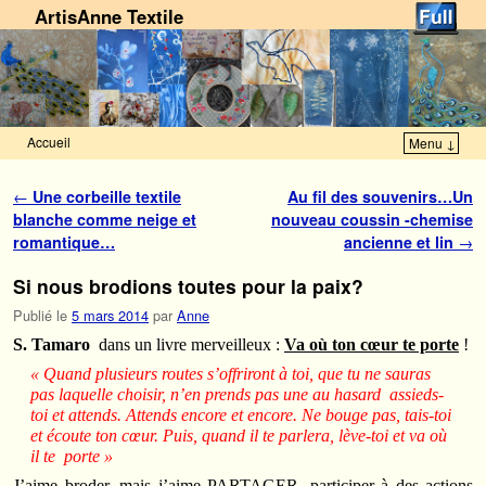
ArtisAnne Textile
Accueil
Menu ↓
Skip to primary content
Aller au contenu secondaire
Navigation des articles
←
Une corbeille textile
Au fil des souvenirs…Un
blanche comme neige et
nouveau coussin -chemise
romantique…
ancienne et lin
→
Si nous brodions toutes pour la paix?
Publié le
5 mars 2014
par
Anne
S. Tamaro
dans un livre merveilleux :
Va où ton cœur te porte
!
« Quand plusieurs routes s’offriront à toi, que tu ne sauras
pas laquelle choisir, n’en prends pas une au hasard assieds-
toi et attends. Attends encore et encore. Ne bouge pas, tais-toi
et écoute ton cœur. Puis, quand il te parlera, lève-toi et va où
il te porte »
J’aime broder, mais j’aime PARTAGER, participer à des actions