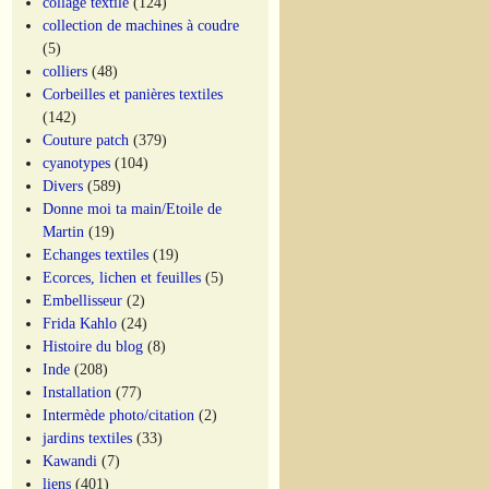
collage textile
(124)
collection de machines à coudre
(5)
colliers
(48)
Corbeilles et panières textiles
(142)
Couture patch
(379)
cyanotypes
(104)
Divers
(589)
Donne moi ta main/Etoile de
Martin
(19)
Echanges textiles
(19)
Ecorces, lichen et feuilles
(5)
Embellisseur
(2)
Frida Kahlo
(24)
Histoire du blog
(8)
Inde
(208)
Installation
(77)
Intermède photo/citation
(2)
jardins textiles
(33)
Kawandi
(7)
liens
(401)