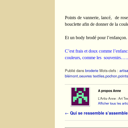
Points de vannerie, lancé, de rose
bouclette afin de donner de la coul
Et un body brodé pour l’enfançon. Il
C’est frais et doux comme l’enfan
couleurs, comme les souvenirs…
Publié dans
broderie
Mots-clefs :
artis
blémont
,
oeuvres textiles
,
pochon
,
point
A propos Anne
L'Artis-Anne : Art Tex
Afficher tous les art
Navigation des articles
←
Qui se ressemble s’assemble