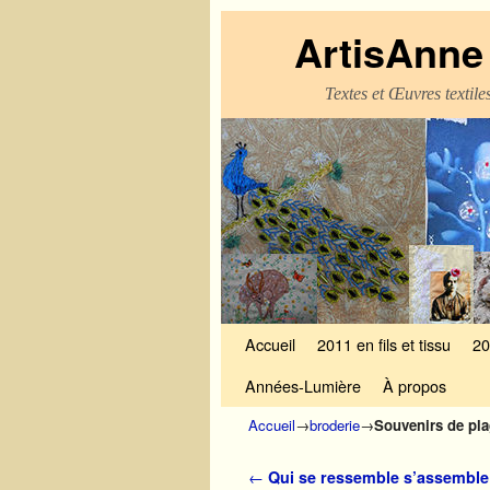
ArtisAnne 
Textes et Œuvres textil
Skip to primary content
Aller au contenu secondaire
Accueil
2011 en fils et tissu
20
Années-Lumière
À propos
Accueil
→
broderie
→
Souvenirs de pl
Navigation des articles
←
Qui se ressemble s’assemble