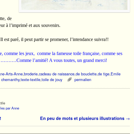
tte, de
eur à l’imprimé et aux souvenirs.
 est paré, il peut partir se promener, l’intendance suivra!!
ce, comme les jeux, comme la fameuse toile française, comme ses
…………Comme l’amitié! A vous toutes, un grand merci!
ane-Arts-Anne
,
broderie
,
cadeau de naissance
,
de bouclette
,
de tige
,
Emile
s chemanthy
,
texte-textile
,
toile de jouy
permalien
tile
icles par Anne
!
En peu de mots et plusieurs illustrations
→