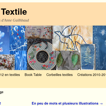
Textile
es d'Anne Gailhbaud
12 en textiles
Book Table
Corbeilles textiles
Créations 2010-20
age
!
En peu de mots et plusieurs illustrations
→