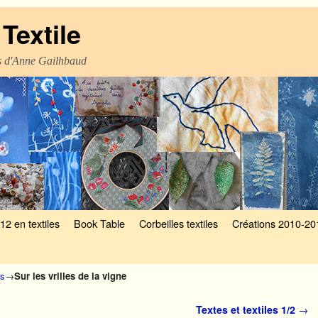
Textile
es d'Anne Gailhbaud
12 en textiles
Book Table
Corbeilles textiles
Créations 2010-20
es
→
Sur les vrilles de la vigne
Textes et textiles 1/2
→