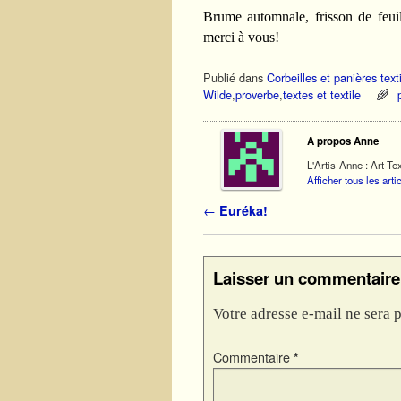
Brume automnale, frisson de feuill
merci à vous!
Publié dans
Corbeilles et panières text
Wilde
,
proverbe
,
textes et textile
A propos Anne
L'Artis-Anne : Art Tex
Afficher tous les art
Navigation des articles
←
Euréka!
Laisser un commentaire
Votre adresse e-mail ne sera p
Commentaire
*