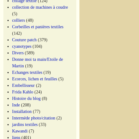
collage textile
(124)
collection de machines à coudre
(5)
colliers
(48)
Corbeilles et panières textiles
(142)
Couture patch
(379)
cyanotypes
(104)
Divers
(589)
Donne moi ta main/Etoile de
Martin
(19)
Echanges textiles
(19)
Ecorces, lichen et feuilles
(5)
Embellisseur
(2)
Frida Kahlo
(24)
Histoire du blog
(8)
Inde
(208)
Installation
(77)
Intermède photo/citation
(2)
jardins textiles
(33)
Kawandi
(7)
liens
(401)