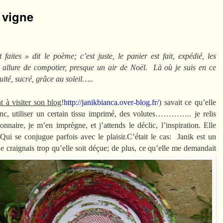
a vigne
aites » dit le poème; c’est juste, le panier est fait, expédié, les
e allure de compotier, presque un air de Noël. Là où je suis en ce
uité, sucré, grâce au soleil…..
 à visiter son blog
!
http://janikbianca.over-blog.fr/
) savait ce qu’elle
anc, utiliser un certain tissu imprimé, des volutes………….. je relis
nnaire, je m’en imprègne, et j’attends le déclic, l’inspiration. Elle
 Qui se conjugue parfois avec le plaisir.C’était le cas: Janik est un
e craignais trop qu’elle soit déçue; de plus, ce qu’elle me demandait