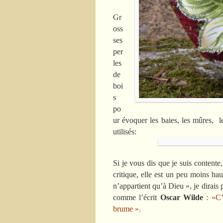
Gr
oss
ses
per
les
de
boi
s
po
ur évoquer les baies, les mûres, l
utilisés:
Si je vous dis que je suis content
critique, elle est un peu moins hau
n’appartient qu’à Dieu », je dirais
comme l’écrit
Oscar Wilde
: »C’
brume ».