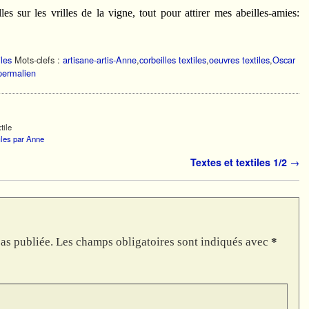
es sur les vrilles de la vigne, tout pour attirer mes abeilles-amies:
iles
Mots-clefs :
artisane-artis-Anne
,
corbeilles textiles
,
oeuvres textiles
,
Oscar
permalien
tile
icles par Anne
Textes et textiles 1/2
→
as publiée.
Les champs obligatoires sont indiqués avec
*