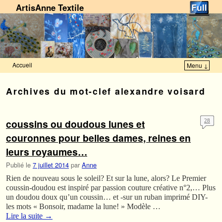
ArtisAnne Textile
Accueil
Menu ↓
Skip to primary content
Aller au contenu secondaire
Archives du mot-clef
alexandre voisard
coussins ou doudous lunes et
28
couronnes pour belles dames, reines en
leurs royaumes…
Publié le
7 juillet 2014
par
Anne
Rien de nouveau sous le soleil? Et sur la lune, alors? Le Premier
coussin-doudou est inspiré par passion couture créative n°2,… Plus
un doudou doux qu’un coussin… et -sur un ruban imprimé DIY-
les mots « Bonsoir, madame la lune! » Modèle …
Lire la suite
→