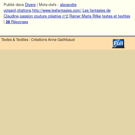
Publié dans
Divers
|
Mots-clefs :
alexandre
voisard
,
citations
,
http://www.lesfantasies.com/
,
Les fantasies de
Claudine
,
passion couture créative n°2
,
Rainer Maria Rilke
,
textes et textiles
|
Réponses
28
Textes & Textiles : Créations Anne Gailhbaud