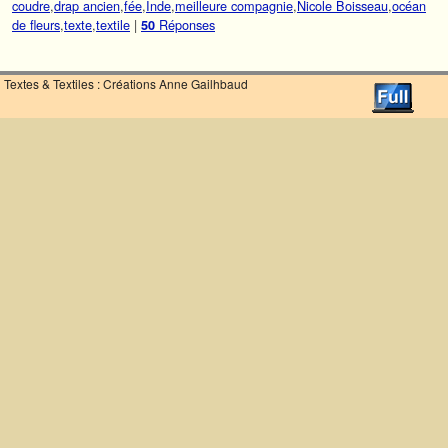
coudre
,
drap ancien
,
fée
,
Inde
,
meilleure compagnie
,
Nicole Boisseau
,
océan
de fleurs
,
texte
,
textile
|
Réponses
50
Textes & Textiles : Créations Anne Gailhbaud