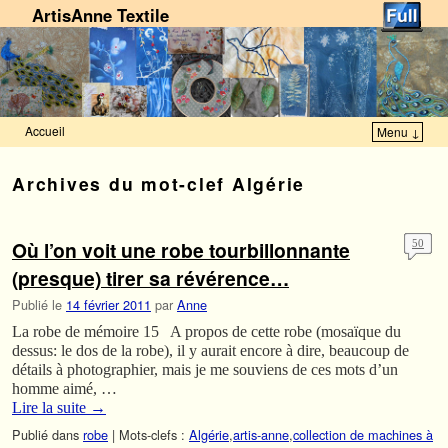
ArtisAnne Textile
Accueil
Menu ↓
Skip to primary content
Aller au contenu secondaire
Archives du mot-clef
Algérie
Où l’on voit une robe tourbillonnante
50
(presque) tirer sa révérence…
Publié le
14 février 2011
par
Anne
La robe de mémoire 15 A propos de cette robe (mosaïque du
dessus: le dos de la robe), il y aurait encore à dire, beaucoup de
détails à photographier, mais je me souviens de ces mots d’un
homme aimé, …
Lire la suite
→
Publié dans
robe
|
Mots-clefs :
Algérie
,
artis-anne
,
collection de machines à