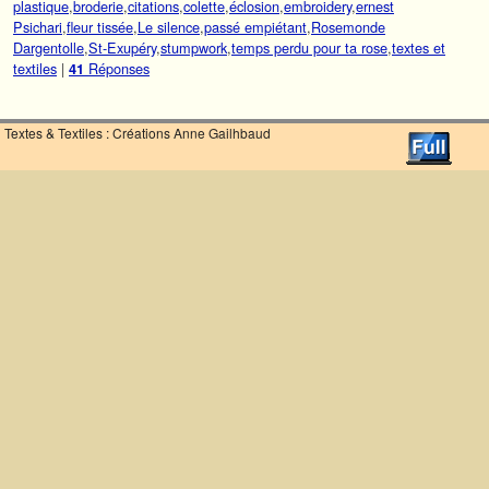
plastique
,
broderie
,
citations
,
colette
,
éclosion
,
embroidery
,
ernest
Psichari
,
fleur tissée
,
Le silence
,
passé empiétant
,
Rosemonde
Dargentolle
,
St-Exupéry
,
stumpwork
,
temps perdu pour ta rose
,
textes et
textiles
|
Réponses
41
Textes & Textiles : Créations Anne Gailhbaud