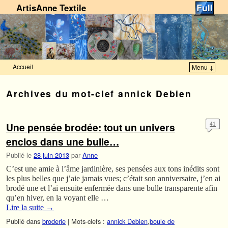
ArtisAnne Textile
Accueil
Menu ↓
Skip to primary content
Aller au contenu secondaire
Archives du mot-clef
annick Debien
Une pensée brodée: tout un univers
41
enclos dans une bulle…
Publié le
28 juin 2013
par
Anne
C’est une amie à l’âme jardinière, ses pensées aux tons inédits sont
les plus belles que j’aie jamais vues; c’était son anniversaire, j’en ai
brodé une et l’ai ensuite enfermée dans une bulle transparente afin
qu’en hiver, en la voyant elle …
Lire la suite
→
Publié dans
broderie
|
Mots-clefs :
annick Debien
,
boule de