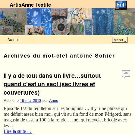
ArtisAnne Textile
Accueil
Menu ↓
Skip to primary content
Aller au contenu secondaire
Archives du mot-clef
antoine Sohier
Il y a de tout dans un livre…surtout
46
quand c’est un sac! (sac livres et
couvertures)
Publié le
15 mai 2013
par
Anne
Episode 1/2 du feuilleton sur les bouquins…. Il y une phrase qui
me définit assez bien moi, qui vit au fin fond de mon Périgord, sans
magasin de tissu à 100 à la ronde… moi qui recycle, bricole avec
les …
Lire la suite
→