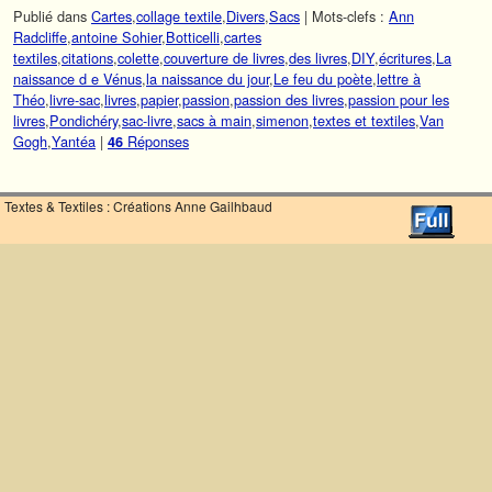
Publié dans
Cartes
,
collage textile
,
Divers
,
Sacs
|
Mots-clefs :
Ann
Radcliffe
,
antoine Sohier
,
Botticelli
,
cartes
textiles
,
citations
,
colette
,
couverture de livres
,
des livres
,
DIY
,
écritures
,
La
naissance d e Vénus
,
la naissance du jour
,
Le feu du poète
,
lettre à
Théo
,
livre-sac
,
livres
,
papier
,
passion
,
passion des livres
,
passion pour les
livres
,
Pondichéry
,
sac-livre
,
sacs à main
,
simenon
,
textes et textiles
,
Van
Gogh
,
Yantéa
|
Réponses
46
Textes & Textiles : Créations Anne Gailhbaud