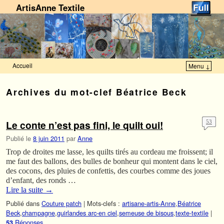
ArtisAnne Textile
Accueil
Menu ↓
Skip to primary content
Aller au contenu secondaire
Archives du mot-clef
Béatrice Beck
Le conte n’est pas fini, le quilt oui!
53
Publié le
8 juin 2011
par
Anne
Trop de droites me lasse, les quilts tirés au cordeau me froissent; il
me faut des ballons, des bulles de bonheur qui montent dans le ciel,
des cocons, des pluies de confettis, des courbes comme des joues
d’enfant, des ronds …
Lire la suite
→
Publié dans
Couture patch
|
Mots-clefs :
artisane-artis-Anne
,
Béatrice
Beck
,
champagne
,
guirlandes arc-en ciel
,
semeuse de bisous
,
texte-textile
|
Réponses
53