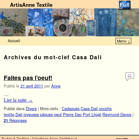
ArtisAnne Textile
Accueil
Menu ↓
Skip to primary content
Aller au contenu secondaire
Archives du mot-clef
Casa Dali
Faites pas l’oeuf!
21
Publié le
21 avril 2011
par
Anne
…
Lire la suite
→
Publié dans
Divers
|
Mots-clefs :
Cadaquès
,
Casa Dali
,
cocotte
textile
,
Dali
,
joyeuses pâques
,
oeuf
,
Pierre Dac
,
Port Lligat
,
Raymond Devos
|
Réponses
21
Textes & Textiles : Créations Anne Gailhbaud