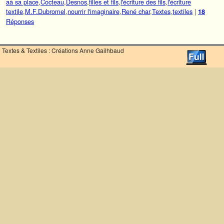
aà sa place
,
Cocteau
,
Desnos
,
filles et fils
,
l'écriture des fils
,
l'écriture
textile
,
M.F.Dubromel
,
nourrir l'imaginaire
,
René char
,
Textes
,
textiles
|
18
Réponses
Textes & Textiles : Créations Anne Gailhbaud