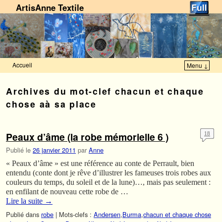
ArtisAnne Textile
Accueil
Menu ↓
Skip to primary content
Aller au contenu secondaire
Archives du mot-clef
chacun et chaque
chose aà sa place
Peaux d’âme (la robe mémorielle 6 )
18
Publié le
26 janvier 2011
par
Anne
« Peaux d’âme » est une référence au conte de Perrault, bien
entendu (conte dont je rêve d’illustrer les fameuses trois robes aux
couleurs du temps, du soleil et de la lune)…, mais pas seulement :
en enfilant de nouveau cette robe de …
Lire la suite
→
Publié dans
robe
|
Mots-clefs :
Andersen
,
Burma
,
chacun et chaque chose