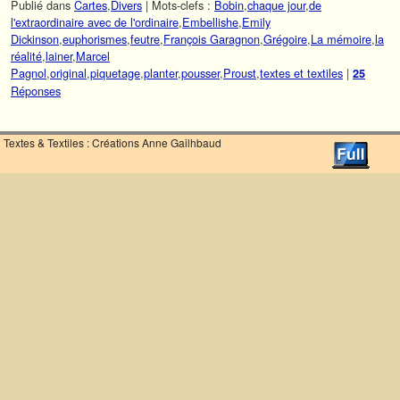
Publié dans
Cartes
,
Divers
|
Mots-clefs :
Bobin
,
chaque jour
,
de
l'extraordinaire avec de l'ordinaire
,
Embellishe
,
Emily
Dickinson
,
euphorismes
,
feutre
,
François Garagnon
,
Grégoire
,
La mémoire
,
la
réalité
,
lainer
,
Marcel
Pagnol
,
original
,
piquetage
,
planter
,
pousser
,
Proust
,
textes et textiles
|
25
Réponses
Textes & Textiles : Créations Anne Gailhbaud