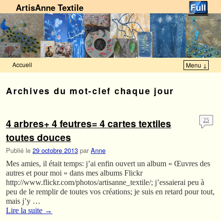
ArtisAnne Textile
Accueil
Menu ↓
Skip to primary content
Aller au contenu secondaire
Archives du mot-clef
chaque jour
4 arbres+ 4 feutres= 4 cartes textiles
25
toutes douces
Publié le
29 octobre 2013
par
Anne
Mes amies, il était temps: j’ai enfin ouvert un album « Œuvres des
autres et pour moi » dans mes albums Flickr
http://www.flickr.com/photos/artisanne_textile/; j’essaierai peu à
peu de le remplir de toutes vos créations; je suis en retard pour tout,
mais j’y …
Lire la suite
→