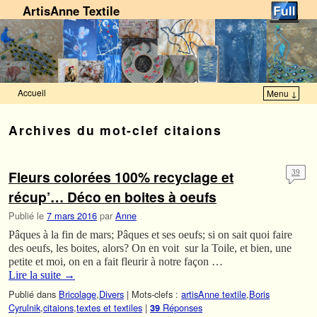
ArtisAnne Textile
Accueil
Menu ↓
Skip to primary content
Aller au contenu secondaire
Archives du mot-clef
citaions
Fleurs colorées 100% recyclage et
39
récup’… Déco en boites à oeufs
Publié le
7 mars 2016
par
Anne
Pâques à la fin de mars; Pâques et ses oeufs; si on sait quoi faire
des oeufs, les boites, alors? On en voit sur la Toile, et bien, une
petite et moi, on en a fait fleurir à notre façon …
Lire la suite
→
Publié dans
Bricolage
,
Divers
|
Mots-clefs :
artisAnne textile
,
Boris
Cyrulnik
,
citaions
,
textes et textiles
|
Réponses
39