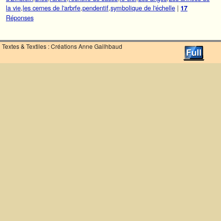
la vie
,
les cernes de l'arbrfe
,
pendentif
,
symbolique de l'échelle
|
17
Réponses
Textes & Textiles : Créations Anne Gailhbaud