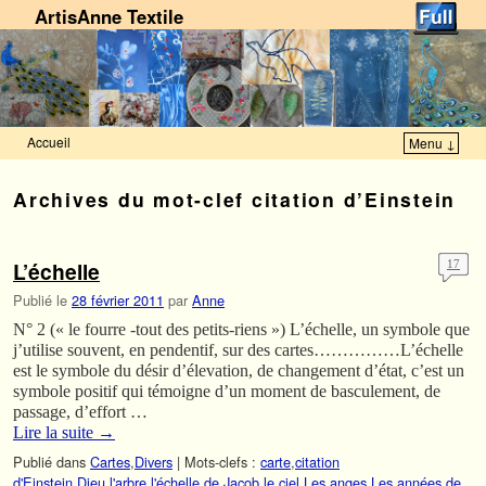
ArtisAnne Textile
Accueil
Menu ↓
Skip to primary content
Aller au contenu secondaire
Archives du mot-clef
citation d’Einstein
L’échelle
17
Publié le
28 février 2011
par
Anne
N° 2 (« le fourre -tout des petits-riens ») L’échelle, un symbole que
j’utilise souvent, en pendentif, sur des cartes……………L’échelle
est le symbole du désir d’élevation, de changement d’état, c’est un
symbole positif qui témoigne d’un moment de basculement, de
passage, d’effort …
Lire la suite
→
Publié dans
Cartes
,
Divers
|
Mots-clefs :
carte
,
citation
d'Einstein
,
Dieu
,
l'arbre
,
l'échelle de Jacob
,
le ciel
,
Les anges
,
Les années de