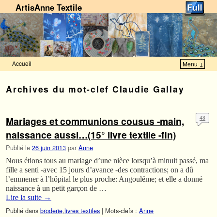
ArtisAnne Textile
Accueil
Menu ↓
Skip to primary content
Aller au contenu secondaire
Archives du mot-clef
Claudie Gallay
Mariages et communions cousus -main,
48
naissance aussi…(15° livre textile -fin)
Publié le
26 juin 2013
par
Anne
Nous étions tous au mariage d’une nièce lorsqu’à minuit passé, ma
fille a senti -avec 15 jours d’avance -des contractions; on a dû
l’emmener à l’hôpital le plus proche: Angoulême; et elle a donné
naissance à un petit garçon de …
Lire la suite
→
Publié dans
broderie
,
livres textiles
|
Mots-clefs :
Anne