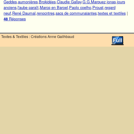
Geddes
,
aumonières
,
Brokidées
,
Claudie Gallay
,
G.G.Marquez
,
jonas
,
jours
anciens
,
l'aube paraît
,
Marcq en Baroel
,
Paolo coelho
,
Proust
,
regard
neuf
,
René Daumal
,
renocntres
,
sacs de communaiantes
,
textes et textiles
|
Réponses
48
Textes & Textiles : Créations Anne Gailhbaud