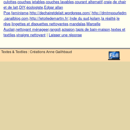
culottes
,
couches jetables
,
couches lavables
,
courant alternatif
,
craie
,
de chair
et de lait
,
DIY
,
écologiste
,
Edgar allan
Poe
,
feminisme
,
http://dechairetdelait.wordpress.com/
,
http://dmtmpourledm
.canalblog.com
,
http://letoiledemartin.fr/
,
Inde du sud
,
kolam
,
la réalité
,
le
rêve
,
lingettes et disquettes nettoyantes
,
mandalas
,
Marcelle
Auclair
,
nettoyant ménageer
,
rangoli
,
scission
,
tapis de bain-maison
,
textes et
textiles
,
vinaigre nettoyant
|
Laisser une réponse
Textes & Textiles : Créations Anne Gailhbaud