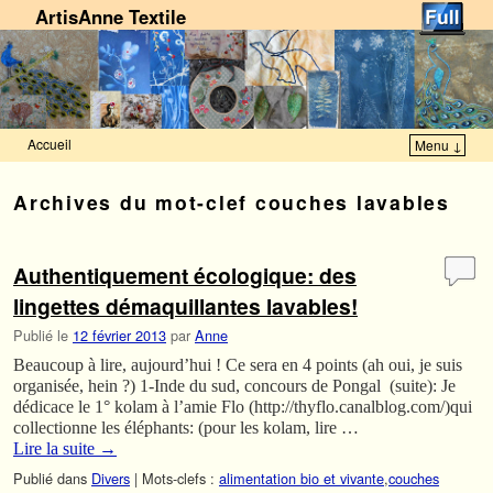
ArtisAnne Textile
Accueil
Menu ↓
Skip to primary content
Aller au contenu secondaire
Archives du mot-clef
couches lavables
Authentiquement écologique: des
lingettes démaquillantes lavables!
Publié le
12 février 2013
par
Anne
Beaucoup à lire, aujourd’hui ! Ce sera en 4 points (ah oui, je suis
organisée, hein ?) 1-Inde du sud, concours de Pongal (suite): Je
dédicace le 1° kolam à l’amie Flo (http://thyflo.canalblog.com/)qui
collectionne les éléphants: (pour les kolam, lire …
Lire la suite
→
Publié dans
Divers
|
Mots-clefs :
alimentation bio et vivante
,
couches