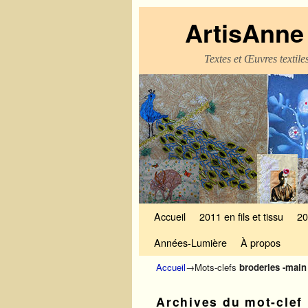
ArtisAnne 
Textes et Œuvres textil
Skip to primary content
Aller au contenu secondaire
Accueil
2011 en fils et tissu
20
Années-Lumière
À propos
Accueil
→Mots-clefs
broderies -main
Archives du mot-clef