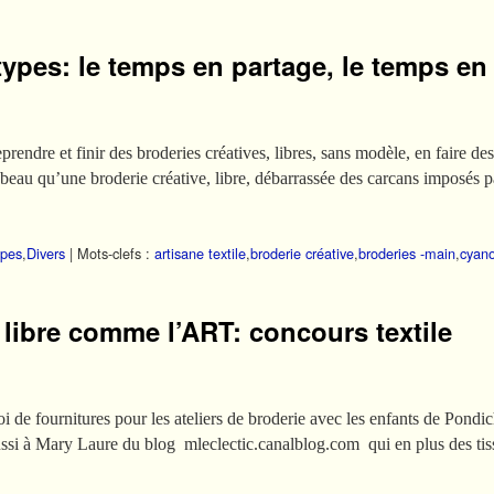
types: le temps en partage, le temps e
eprendre et finir des broderies créatives, libres, sans modèle, en faire de
 beau qu’une broderie créative, libre, débarrassée des carcans imposés 
ypes
,
Divers
|
Mots-clefs :
artisane textile
,
broderie créative
,
broderies -main
,
cyano
 libre comme l’ART: concours textile
de fournitures pour les ateliers de broderie avec les enfants de Pondich
si à Mary Laure du blog mleclectic.canalblog.com qui en plus des tiss