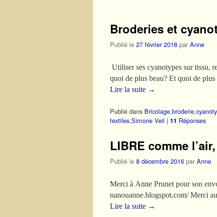
Broderies et cyano
Publié le
27 février 2018
par
Anne
Utiliser ses cyanotypes sur tissu, r
quoi de plus beau? Et quoi de plus
Lire la suite
→
Publié dans
Bricolage
,
broderie
,
cyanot
textiles
,
Simone Veil
|
Réponses
11
LIBRE comme l’air,
Publié le
8 décembre 2016
par
Anne
Merci à Anne Prunet pour son envoi 
nanouanne.blogspot.com/ Merci aus
Lire la suite
→