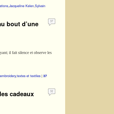
tations
,
Jacqueline Kelen
,
Sylvain
 au bout d’une
37
ant; il fait silence et observe les
embroidery
,
textes et textiles
|
37
 des cadeaux
32