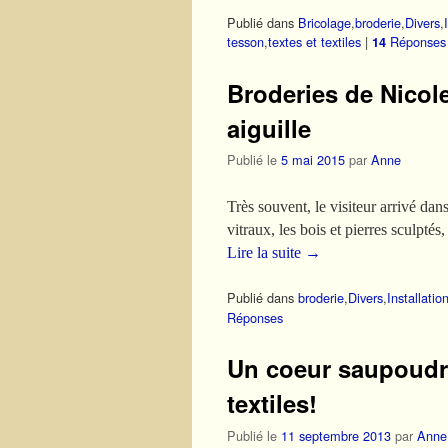
Publié dans
Bricolage
,
broderie
,
Divers
,
tesson
,
textes et textiles
|
Réponses
14
Broderies de Nicole
aiguille
Publié le
5 mai 2015
par
Anne
Très souvent, le visiteur arrivé dans
vitraux, les bois et pierres sculpt
Lire la suite
→
Publié dans
broderie
,
Divers
,
Installatio
Réponses
Un coeur saupoudré
textiles!
Publié le
11 septembre 2013
par
Anne