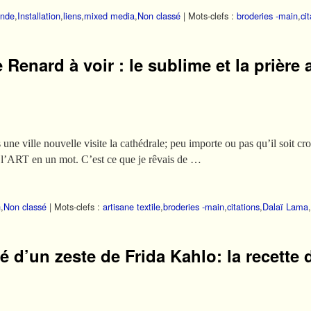
Inde
,
Installation
,
liens
,
mixed media
,
Non classé
|
Mots-clefs :
broderies -main
,
ci
 Renard à voir : le sublime et la prière
 une ville nouvelle visite la cathédrale; peu importe ou pas qu’il soit croy
és, l’ART en un mot. C’est ce que je rêvais de …
n
,
Non classé
|
Mots-clefs :
artisane textile
,
broderies -main
,
citations
,
Dalaï Lama
,
 d’un zeste de Frida Kahlo: la recette