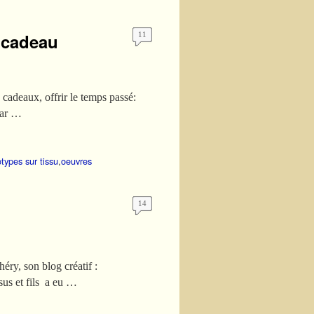
n cadeau
11
s cadeaux, offrir le temps passé:
par …
types sur tissu
,
oeuvres
14
éry, son blog créatif :
us et fils a eu …