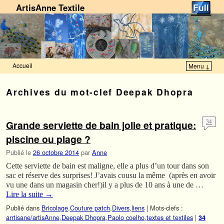
ArtisAnne Textile
Accueil
Menu ↓
Skip to primary content
Aller au contenu secondaire
Archives du mot-clef
Deepak Dhopra
Grande serviette de bain jolie et pratique:
34
piscine ou plage ?
Publié le
26 octobre 2014
par
Anne
Cette serviette de bain est maligne, elle a plus d’un tour dans son
sac et réserve des surprises! J’avais cousu la même (après en avoir
vu une dans un magasin cher!)il y a plus de 10 ans à une de …
Lire la suite
→
Publié dans
Bricolage
,
Couture patch
,
Divers
,
liens
|
Mots-clefs :
arrtisane/artisAnne
,
Deepak Dhopra
,
Paolo coelho
,
textes et textiles
|
34