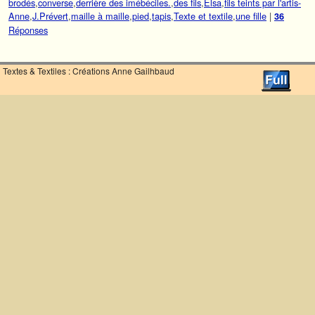
brodés
,
converse
,
derrière des imébéciles.
,
des fils
,
Elsa
,
fils teints par l'artis-
Anne
,
J.Prévert
,
maille à maille
,
pied
,
tapis
,
Texte et textile
,
une fille
|
36
Réponses
Textes & Textiles : Créations Anne Gailhbaud