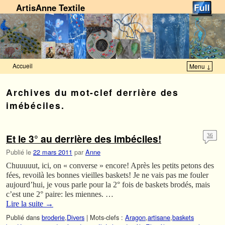
ArtisAnne Textile
Accueil
Menu ↓
Skip to primary content
Aller au contenu secondaire
Archives du mot-clef
derrière des
imébéciles.
Et le 3° au derrière des imbéciles!
36
Publié le
22 mars 2011
par
Anne
Chuuuuut, ici, on « converse » encore! Après les petits petons des
fées, revoilà les bonnes vieilles baskets! Je ne vais pas me fouler
aujourd’hui, je vous parle pour la 2° fois de baskets brodés, mais
c’est une 2° paire: les miennes. …
Lire la suite
→
Publié dans
broderie
,
Divers
|
Mots-clefs :
Aragon
,
artisane
,
baskets