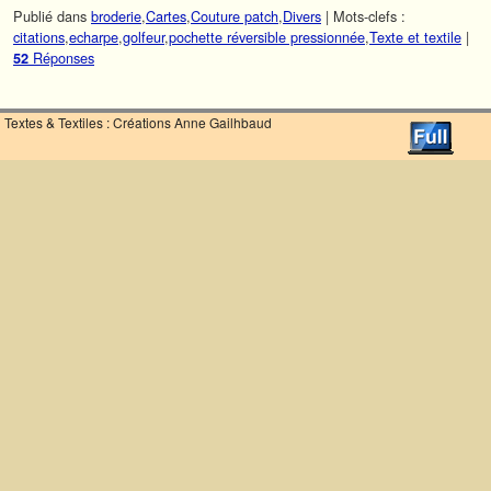
Publié dans
broderie
,
Cartes
,
Couture patch
,
Divers
|
Mots-clefs :
citations
,
echarpe
,
golfeur
,
pochette réversible pressionnée
,
Texte et textile
|
Réponses
52
Textes & Textiles : Créations Anne Gailhbaud