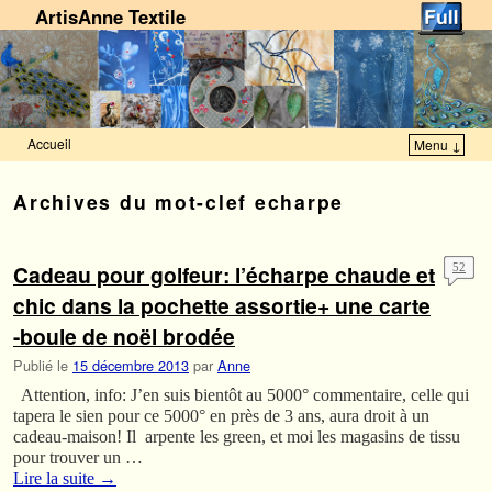
ArtisAnne Textile
Accueil
Menu ↓
Skip to primary content
Aller au contenu secondaire
Archives du mot-clef
echarpe
Cadeau pour golfeur: l’écharpe chaude et
52
chic dans la pochette assortie+ une carte
-boule de noël brodée
Publié le
15 décembre 2013
par
Anne
Attention, info: J’en suis bientôt au 5000° commentaire, celle qui
tapera le sien pour ce 5000° en près de 3 ans, aura droit à un
cadeau-maison! Il arpente les green, et moi les magasins de tissu
pour trouver un …
Lire la suite
→