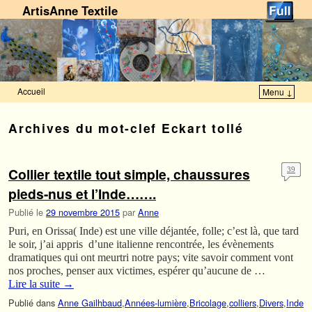
ArtisAnne Textile
Accueil
Menu ↓
Skip to primary content
Aller au contenu secondaire
Archives du mot-clef
Eckart tollé
Collier textile tout simple, chaussures
39
pieds-nus et l’Inde…….
Publié le
29 novembre 2015
par
Anne
Puri, en Orissa( Inde) est une ville déjantée, folle; c’est là, que tard
le soir, j’ai appris d’une italienne rencontrée, les évènements
dramatiques qui ont meurtri notre pays; vite savoir comment vont
nos proches, penser aux victimes, espérer qu’aucune de …
Lire la suite
→
Publié dans
Anne Gailhbaud
,
Années-lumière
,
Bricolage
,
colliers
,
Divers
,
Inde