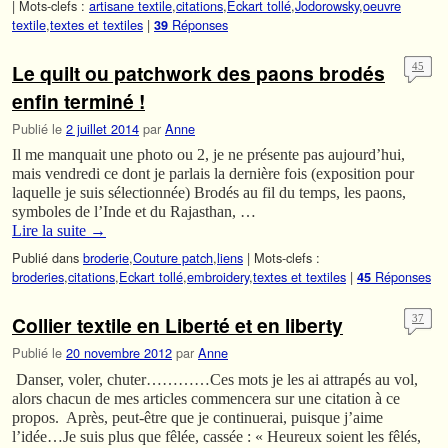
|
Mots-clefs :
artisane textile
,
citations
,
Eckart tollé
,
Jodorowsky
,
oeuvre
textile
,
textes et textiles
|
Réponses
39
Le quilt ou patchwork des paons brodés
45
enfin terminé !
Publié le
2 juillet 2014
par
Anne
Il me manquait une photo ou 2, je ne présente pas aujourd’hui,
mais vendredi ce dont je parlais la dernière fois (exposition pour
laquelle je suis sélectionnée) Brodés au fil du temps, les paons,
symboles de l’Inde et du Rajasthan, …
Lire la suite
→
Publié dans
broderie
,
Couture patch
,
liens
|
Mots-clefs :
broderies
,
citations
,
Eckart tollé
,
embroidery
,
textes et textiles
|
Réponses
45
Collier textile en Liberté et en liberty
37
Publié le
20 novembre 2012
par
Anne
Danser, voler, chuter…………Ces mots je les ai attrapés au vol,
alors chacun de mes articles commencera sur une citation à ce
propos. Après, peut-être que je continuerai, puisque j’aime
l’idée…Je suis plus que fêlée, cassée : « Heureux soient les fêlés,