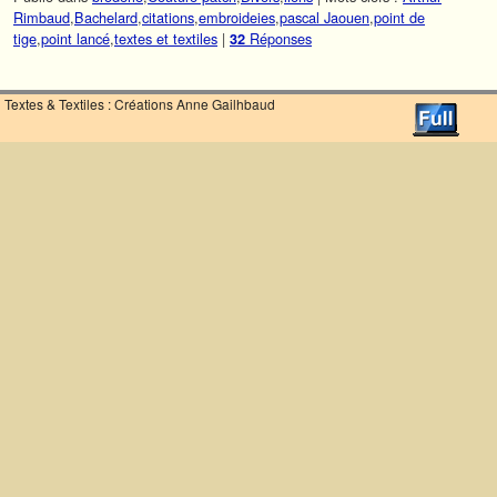
Rimbaud
,
Bachelard
,
citations
,
embroideies
,
pascal Jaouen
,
point de
tige
,
point lancé
,
textes et textiles
|
Réponses
32
Textes & Textiles : Créations Anne Gailhbaud