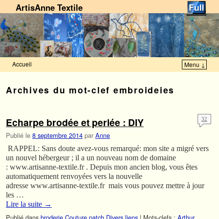
ArtisAnne Textile
Accueil
Menu ↓
Skip to primary content
Aller au contenu secondaire
Archives du mot-clef
embroideies
Echarpe brodée et perlée : DIY
32
Publié le
8 septembre 2014
par
Anne
RAPPEL: Sans doute avez-vous remarqué: mon site a migré vers
un nouvel hébergeur ; il a un nouveau nom de domaine
: www.artisanne-textile.fr . Depuis mon ancien blog, vous êtes
automatiquement renvoyées vers la nouvelle
adresse www.artisanne-textile.fr mais vous pouvez mettre à jour
les …
Lire la suite
→
Publié dans
broderie
,
Couture patch
,
Divers
,
liens
|
Mots-clefs :
Arthur