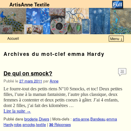
ArtisAnne Textile
Accueil
Menu ↓
Skip to primary content
Aller au contenu secondaire
Archives du mot-clef
emma Hardy
De qui on smock?
30
Publié le
27 mars 2011
par
Anne
Le fourre-tout des petits riens N°10 Smocks, et toc! Deux petites
filles, l’une à la maman fantaisiste, l’autre plus classique, deux
femmes à contenter et deux petits coeurs à gâter. J’ai 4 enfants,
dont 2 filles, j’ai fait des kilomètres …
Lire la suite
→
Publié dans
broderie
,
Divers
|
Mots-clefs :
artis-anne
,
Bandeau
,
emma
Hardy
,
robe
,
smocks
,
textile
|
Réponses
30