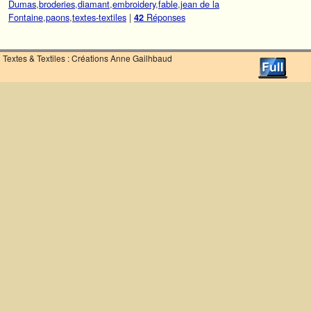
Dumas
,
broderies
,
diamant
,
embroidery
,
fable
,
jean de la
Fontaine
,
paons
,
textes-textiles
|
Réponses
42
Textes & Textiles : Créations Anne Gailhbaud