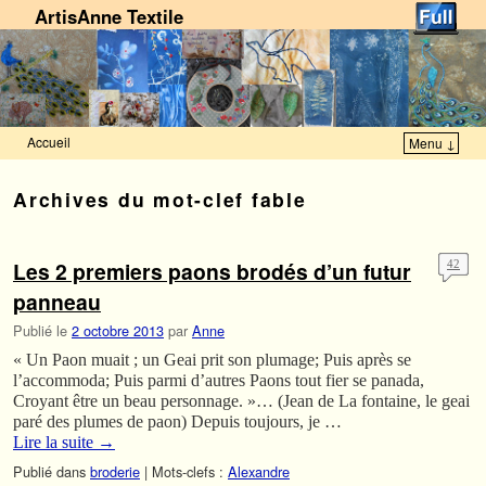
ArtisAnne Textile
Accueil
Menu ↓
Skip to primary content
Aller au contenu secondaire
Archives du mot-clef
fable
Les 2 premiers paons brodés d’un futur
42
panneau
Publié le
2 octobre 2013
par
Anne
« Un Paon muait ; un Geai prit son plumage; Puis après se
l’accommoda; Puis parmi d’autres Paons tout fier se panada,
Croyant être un beau personnage. »… (Jean de La fontaine, le geai
paré des plumes de paon) Depuis toujours, je …
Lire la suite
→
Publié dans
broderie
|
Mots-clefs :
Alexandre