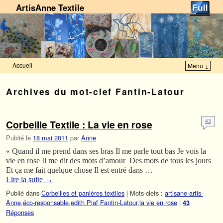
ArtisAnne Textile
Accueil
Menu ↓
Skip to primary content
Aller au contenu secondaire
Archives du mot-clef
Fantin-Latour
Corbeille Textile : La vie en rose
43
Publié le
18 mai 2011
par
Anne
« Quand il me prend dans ses bras Il me parle tout bas Je vois la
vie en rose Il me dit des mots d’amour Des mots de tous les jours
Et ça me fait quelque chose Il est entré dans …
Lire la suite
→
Publié dans
Corbeilles et panières textiles
|
Mots-clefs :
artisane-artis-
Anne
,
éco-responsable
,
edith Piaf
,
Fantin-Latour
,
la vie en rose
|
43
Réponses