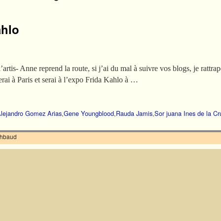
ahlo
artis- Anne reprend la route, si j’ai du mal à suivre vos blogs, je rattr
ai à Paris et serai à l’expo Frida Kahlo à …
lejandro Gomez Arias
,
Gene Youngblood
,
Rauda Jamis
,
Sor juana Ines de la Cr
ilhbaud