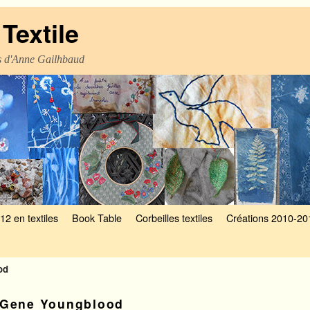
Textile
es d'Anne Gailhbaud
12 en textiles
Book Table
Corbeilles textiles
Créations 2010-20
od
Gene Youngblood