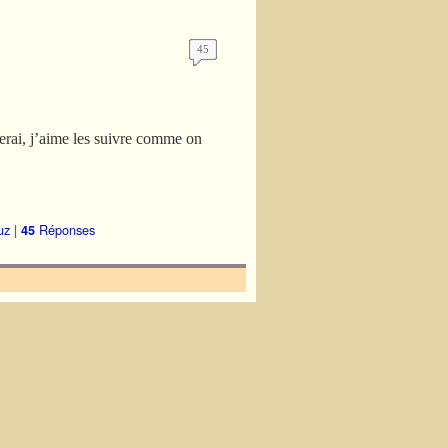
45
aperai, j’aime les suivre comme on
uz
|
Réponses
45