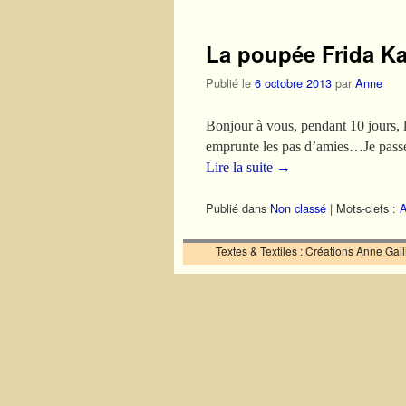
La poupée Frida K
Publié le
6 octobre 2013
par
Anne
Bonjour à vous, pendant 10 jours, l’
emprunte les pas d’amies…Je passer
Lire la suite
→
Publié dans
Non classé
|
Mots-clefs :
A
Textes & Textiles : Créations Anne Ga