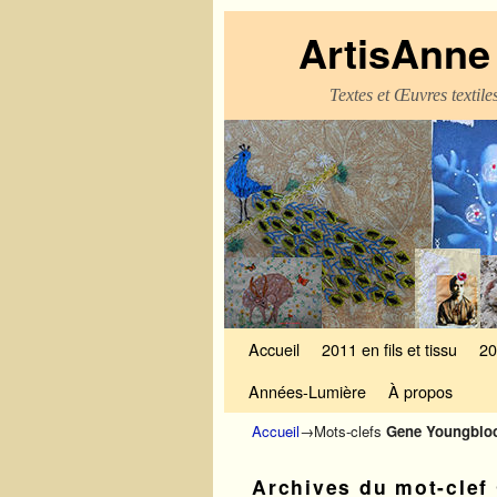
ArtisAnne 
Textes et Œuvres textil
Skip to primary content
Aller au contenu secondaire
Accueil
2011 en fils et tissu
20
Années-Lumière
À propos
Accueil
→Mots-clefs
Gene Youngblo
Archives du mot-clef