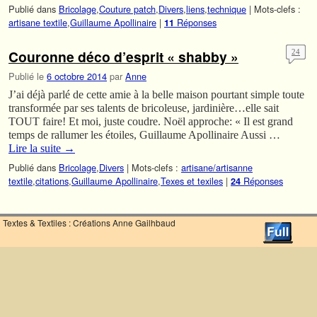
Publié dans
Bricolage
,
Couture patch
,
Divers
,
liens
,
technique
|
Mots-clefs :
artisane textile
,
Guillaume Apollinaire
|
Réponses
11
Couronne déco d’esprit « shabby »
24
Publié le
6 octobre 2014
par
Anne
J’ai déjà parlé de cette amie à la belle maison pourtant simple toute
transformée par ses talents de bricoleuse, jardinière…elle sait
TOUT faire! Et moi, juste coudre. Noël approche: « Il est grand
temps de rallumer les étoiles, Guillaume Apollinaire Aussi …
Lire la suite
→
Publié dans
Bricolage
,
Divers
|
Mots-clefs :
artisane/artisanne
textile
,
citations
,
Guillaume Apollinaire
,
Texes et texiles
|
Réponses
24
Textes & Textiles : Créations Anne Gailhbaud