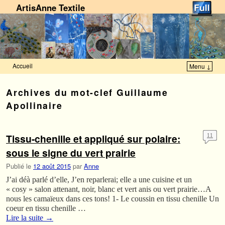
ArtisAnne Textile
Accueil
Menu ↓
Skip to primary content
Aller au contenu secondaire
Archives du mot-clef
Guillaume
Apollinaire
Tissu-chenille et appliqué sur polaire:
11
sous le signe du vert prairie
Publié le
12 août 2015
par
Anne
J’ai déà parlé d’elle, J’en reparlerai; elle a une cuisine et un
« cosy » salon attenant, noir, blanc et vert anis ou vert prairie…A
nous les camaïeux dans ces tons! 1- Le coussin en tissu chenille Un
coeur en tissu chenille …
Lire la suite
→