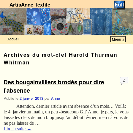
ArtisAnne Textile
Accueil
Menu ↓
Skip to primary content
Aller au contenu secondaire
Archives du mot-clef
Harold Thurman
Whitman
Des bougainvilliers brodés pour dire
2
l’absence
Publié le
2 janvier 2013
par
Anne
Attention, dernier article avant absence d’un mois… Voilà:
le 4 janvier au matin, un peu -beaucoup Git’ Anne, je pars, je vous
laisse les clefs de mon blog jusqu’au début février; merci à vous de
ne pas laisser de …
Lire la suite
→