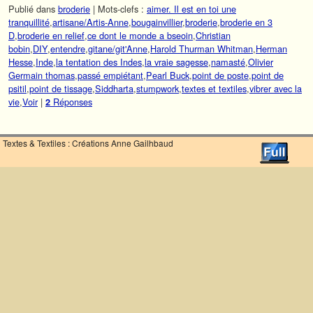
Publié dans
broderie
|
Mots-clefs :
aimer. Il est en toi une
tranquillité
,
artisane/Artis-Anne
,
bougainvillier
,
broderie
,
broderie en 3
D
,
broderie en relief
,
ce dont le monde a bseoin
,
Christian
bobin
,
DIY
,
entendre
,
gitane/git'Anne
,
Harold Thurman Whitman
,
Herman
Hesse
,
Inde
,
la tentation des Indes
,
la vraie sagesse
,
namasté
,
Olivier
Germain thomas
,
passé empiétant
,
Pearl Buck
,
point de poste
,
point de
psitil
,
point de tissage
,
Siddharta
,
stumpwork
,
textes et textiles
,
vibrer avec la
vie
,
Voir
|
Réponses
2
Textes & Textiles : Créations Anne Gailhbaud