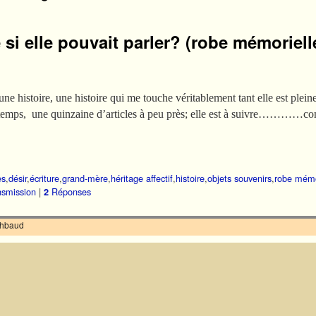
 si elle pouvait parler? (robe mémoriell
e histoire, une histoire qui me touche véritablement tant elle est pleine
 temps, une quinzaine d’articles à peu près; elle est à suivre…………com
es
,
désir
,
écriture
,
grand-mère
,
héritage affectif
,
histoire
,
objets souvenirs
,
robe mémo
nsmission
|
Réponses
2
ilhbaud