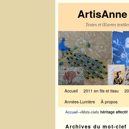
ArtisAnne 
Textes et Œuvres textil
Skip to primary content
Aller au contenu secondaire
Accueil
2011 en fils et tissu
20
Années-Lumière
À propos
Accueil
→Mots-clefs
héritage affectif
Archives du mot-clef