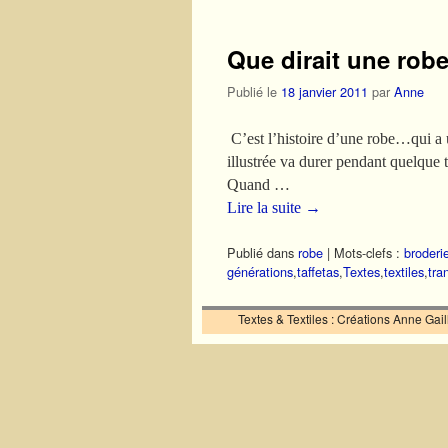
Que dirait une robe
Publié le
18 janvier 2011
par
Anne
C’est l’histoire d’une robe…qui a un
illustrée va durer pendant quelque
Quand …
Lire la suite
→
Publié dans
robe
|
Mots-clefs :
broderi
générations
,
taffetas
,
Textes
,
textiles
,
tra
Textes & Textiles : Créations Anne Ga