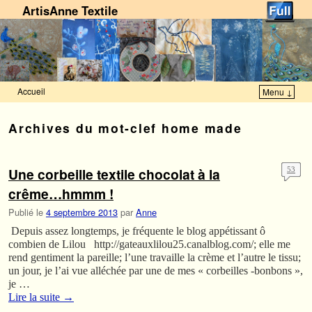
ArtisAnne Textile
Accueil
Menu ↓
Skip to primary content
Aller au contenu secondaire
Archives du mot-clef
home made
Une corbeille textile chocolat à la
53
crême…hmmm !
Publié le
4 septembre 2013
par
Anne
Depuis assez longtemps, je fréquente le blog appétissant ô
combien de Lilou http://gateauxlilou25.canalblog.com/; elle me
rend gentiment la pareille; l’une travaille la crème et l’autre le tissu;
un jour, je l’ai vue alléchée par une de mes « corbeilles -bonbons »,
je …
Lire la suite
→