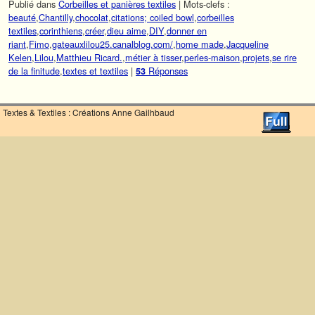
Publié dans
Corbeilles et panières textiles
|
Mots-clefs :
beauté
,
Chantilly
,
chocolat
,
citations; coiled bowl
,
corbeilles
textiles
,
corinthiens
,
créer
,
dieu aime
,
DIY
,
donner en
riant
,
Fimo
,
gateauxlilou25.canalblog.com/‎
,
home made
,
Jacqueline
Kelen
,
Lilou
,
Matthieu Ricard.
,
métier à tisser
,
perles-maison
,
projets
,
se rire
de la finitude
,
textes et textiles
|
Réponses
53
Textes & Textiles : Créations Anne Gailhbaud