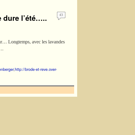
 dure l’été…..
43
fleur… Longtemps, avec les lavandes
 …
enberger
,
http://brode-et-reve.over-