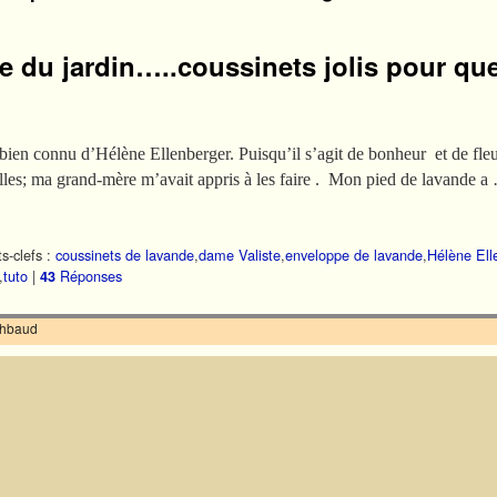
 du jardin…..coussinets jolis pour que
me bien connu d’Hélène Ellenberger. Puisqu’il s’agit de bonheur et de 
illes; ma grand-mère m’avait appris à les faire . Mon pied de lavande a
s-clefs :
coussinets de lavande
,
dame Valiste
,
enveloppe de lavande
,
Hélène Ell
,
tuto
|
Réponses
43
ilhbaud