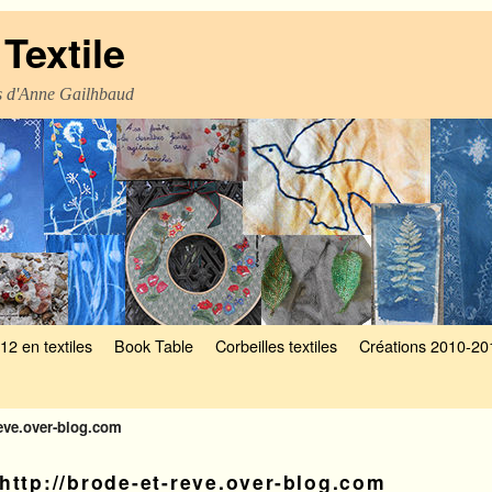
Textile
es d'Anne Gailhbaud
12 en textiles
Book Table
Corbeilles textiles
Créations 2010-20
reve.over-blog.com
http://brode-et-reve.over-blog.com