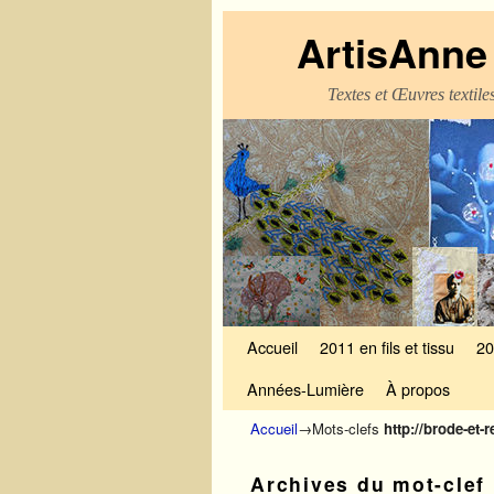
ArtisAnne 
Textes et Œuvres textil
Skip to primary content
Aller au contenu secondaire
Accueil
2011 en fils et tissu
20
Années-Lumière
À propos
Accueil
→Mots-clefs
http://brode-et-
Archives du mot-clef