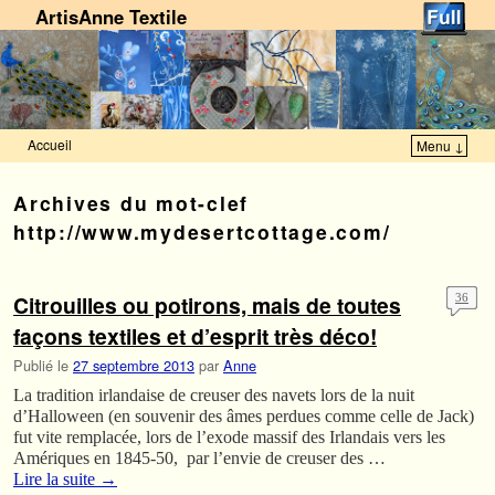
ArtisAnne Textile
Accueil
Menu ↓
Skip to primary content
Aller au contenu secondaire
Archives du mot-clef
http://www.mydesertcottage.com/
Citrouilles ou potirons, mais de toutes
36
façons textiles et d’esprit très déco!
Publié le
27 septembre 2013
par
Anne
La tradition irlandaise de creuser des navets lors de la nuit
d’Halloween (en souvenir des âmes perdues comme celle de Jack)
fut vite remplacée, lors de l’exode massif des Irlandais vers les
Amériques en 1845-50, par l’envie de creuser des …
Lire la suite
→