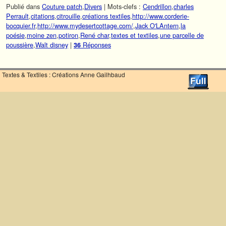
Publié dans
Couture patch
,
Divers
|
Mots-clefs :
Cendrillon
,
charles
Perrault
,
citations
,
citrouille
,
créations textiles
,
http://www.corderie-
bocquier.fr
,
http://www.mydesertcottage.com/
,
Jack O'LAntern
,
la
poésie
,
moine zen
,
potiron
,
René char
,
textes et textiles
,
une parcelle de
poussière
,
Walt disney
|
Réponses
36
Textes & Textiles : Créations Anne Gailhbaud