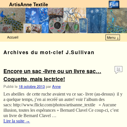
ArtisAnne Textile
Accueil
Menu ↓
Skip to primary content
Aller au contenu secondaire
Archives du mot-clef
J.Sullivan
Encore un sac -livre ou un livre sac…
51
Coquette, mais lectrice!
Publié le
18 octobre 2013
par
Anne
Les abeilles de cette ruche avaient vu ce sac- livre (au-dessus) il y
a quelque temps, j’en ai recréé un autre! voir l’album des
sacs: http://www.flickr.com/photos/artisanne_textile « Aucune
illusion, toutes les espérances » Bernard Clavel Ce coup-ci, c’est
un livre de Bernard Clavel …
Lire la suite
→