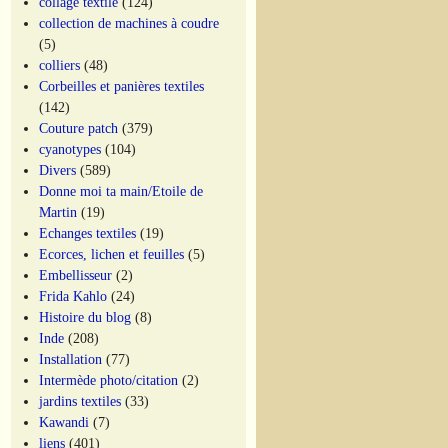
collage textile
(124)
collection de machines à coudre
(5)
colliers
(48)
Corbeilles et panières textiles
(142)
Couture patch
(379)
cyanotypes
(104)
Divers
(589)
Donne moi ta main/Etoile de
Martin
(19)
Echanges textiles
(19)
Ecorces, lichen et feuilles
(5)
Embellisseur
(2)
Frida Kahlo
(24)
Histoire du blog
(8)
Inde
(208)
Installation
(77)
Intermède photo/citation
(2)
jardins textiles
(33)
Kawandi
(7)
liens
(401)