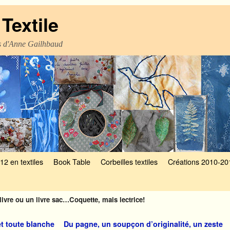
Textile
es d'Anne Gailhbaud
12 en textiles
Book Table
Corbeilles textiles
Créations 2010-20
livre ou un livre sac…Coquette, mais lectrice!
et toute blanche
Du pagne, un soupçon d’originalité, un zeste