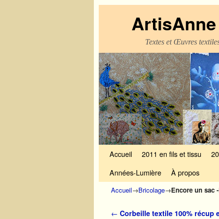
ArtisAnne 
Textes et Œuvres textil
Skip to primary content
Aller au contenu secondaire
Accueil
2011 en fils et tissu
20
Années-Lumière
À propos
Accueil
→
Bricolage
→
Encore un sac -
Navigation des articles
←
Corbeille textile 100% récup 